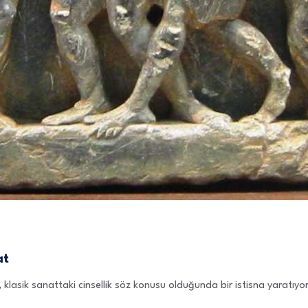
at
, klasik sanattaki cinsellik söz konusu olduğunda bir istisna yaratıyo