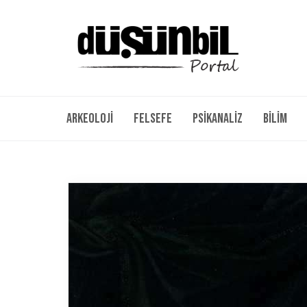
Arkeoloji
Felsefe
Psikanaliz
Bilim