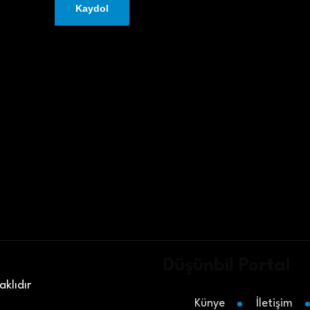
Düşünbil Portal
klıdır
Künye
İletişim