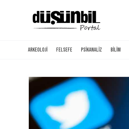
Arkeoloji
Felsefe
Psikanaliz
Bilim