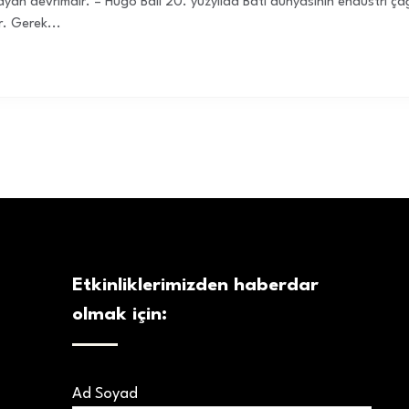
an devrimdir. – Hugo Ball 20. yüzyılda Batı dünyasının endüstri çağ
r. Gerek...
Etkinliklerimizden haberdar
olmak için:
Ad Soyad