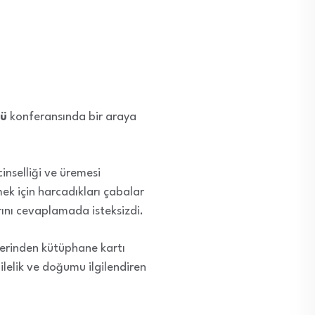
ğü
konferansında bir araya
inselliği ve üremesi
mek için harcadıkları çabalar
rını cevaplamada isteksizdi.
lerinden kütüphane kartı
ilelik ve doğumu ilgilendiren