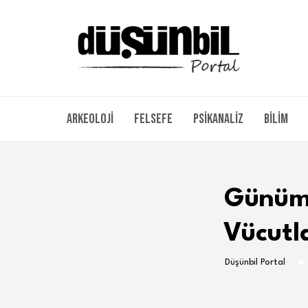
Arkeoloji
Felsefe
Psikanaliz
Bilim
Günümü
Vücutl
Düşünbil Portal