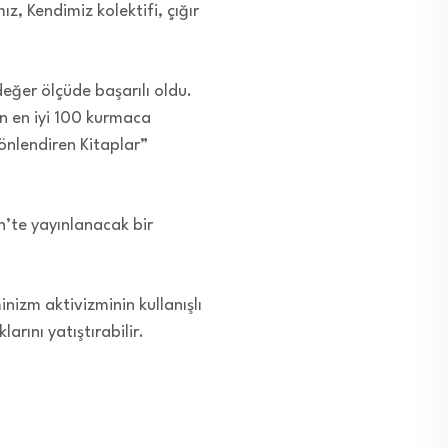
, Kendimiz kolektifi, çığır
değer ölçüde başarılı oldu.
an en iyi 100 kurmaca
önlendiren Kitaplar”
h’te yayınlanacak bir
izm aktivizminin kullanışlı
arını yatıştırabilir.