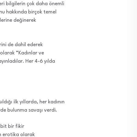
eri bilgilerin çok daha önemli
onu hakkında birçok temel
elerine değinerek
rini de dahil ederek
k olarak “Kadınlar ve
yınladılar. Her 4-6 yılda
dığı ilk yıllarda, her kadının
erde bulunma savaşı verdi.
t bir fikir
n erotika olarak