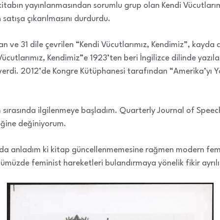
kitabın yayınlanmasından sorumlu grup olan Kendi Vücutlarımız
n satışa çıkarılmasını durdurdu.
an ve 31 dile çevrilen “Kendi Vücutlarımız, Kendimiz”, kayda 
ücutlarımız, Kendimiz”e 1923’ten beri İngilizce dilinde yazıl
verdi. 2012’de Kongre Kütüphanesi tarafından “Amerika’yı Y
im sırasında ilgilenmeye başladım. Quarterly Journal of Speec
iğine değiniyorum.
arda anladım ki kitap güncellenmemesine rağmen modern femin
ümüzde feminist hareketleri bulandırmaya yönelik fikir ayrılıkl