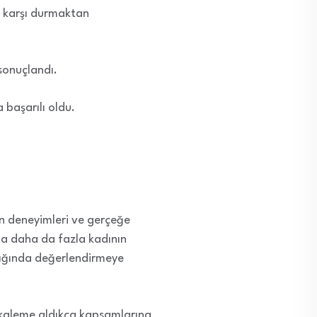
ra karşı durmaktan
 sonuçlandı.
 başarılı oldu.
nın deneyimleri ve gerçeğe
ada daha da fazla kadının
ışığında değerlendirmeye
n kaleme aldıkça kapsamlarına