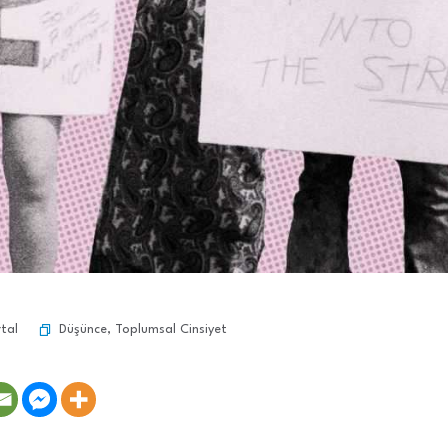
Düşünce
,
Toplumsal Cinsiyet
tal