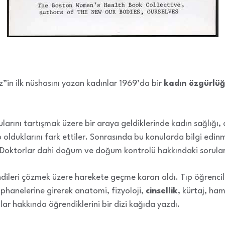
z”in ilk nüshasını yazan kadınlar 1969’da bir
kadın özgürlü
rını tartışmak üzere bir araya geldiklerinde kadın sağlığı, c
 olduklarını fark ettiler. Sonrasında bu konularda bilgi edin
ı. Doktorlar dahi doğum ve doğum kontrolü hakkındaki sorula
endileri çözmek üzere harekete geçme kararı aldı. Tıp öğrenci
üphanelerine girerek anatomi, fizyoloji,
cinsellik
, kürtaj, ham
ar hakkında öğrendiklerini bir dizi kağıda yazdı.