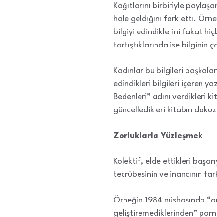
Kağıtlarını birbiriyle paylaşa
hale geldiğini fark etti. Ör
bilgiyi edindiklerini fakat h
tartıştıklarında ise bilginin 
Kadınlar bu bilgileri başkala
edindikleri bilgileri içeren y
Bedenleri” adını verdikleri k
güncelledikleri kitabın dokuz
Zorluklarla Yüzleşmek
Kolektif, elde ettikleri başa
tecrübesinin ve inancının fa
Örneğin 1984 nüshasında “aral
geliştiremediklerinden” porno