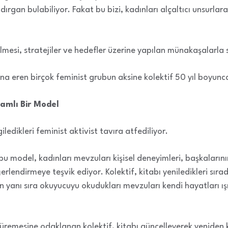
ldırgan bulabiliyor. Fakat bu bizi, kadınları alçaltıcı unsurla
edilmesi, stratejiler ve hedefler üzerine yapılan münakaşalarla
na eren birçok feminist grubun aksine kolektif 50 yıl boyunca
amlı Bir Model
ledikleri feminist aktivist tavıra atfediliyor.
bu model, kadınları mevzuları kişisel deneyimleri, başkaları
erlendirmeye teşvik ediyor. Kolektif, kitabı yeniledikleri sır
nin yanı sıra okuyucuyu okudukları mevzuları kendi hayatları 
ve üremesine odaklanan kolektif, kitabı güncelleyerek yenide