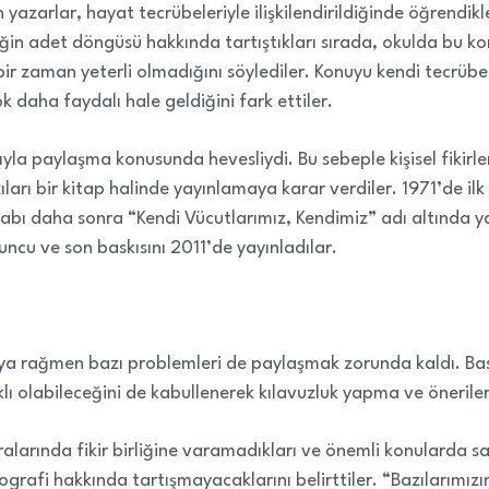
n yazarlar, hayat tecrübeleriyle ilişkilendirildiğinde öğrendikl
neğin adet döngüsü hakkında tartıştıkları sırada, okulda bu k
içbir zaman yeterli olmadığını söylediler. Konuyu kendi tecrüb
çok daha faydalı hale geldiğini fark ettiler.
rıyla paylaşma konusunda hevesliydi. Bu sebeple kişisel fikirle
azıları bir kitap halinde yayınlamaya karar verdiler. 1971’de il
itabı daha sonra “Kendi Vücutlarımız, Kendimiz” adı altında ya
uncu ve son baskısını 2011’de yayınladılar.
rıya rağmen bazı problemleri de paylaşmak zorunda kaldı. Basıl
rklı olabileceğini de kabullenerek kılavuzluk yapma ve öneril
arında fikir birliğine varamadıkları ve önemli konularda sabi
grafi hakkında tartışmayacaklarını belirttiler. “Bazılarımızı