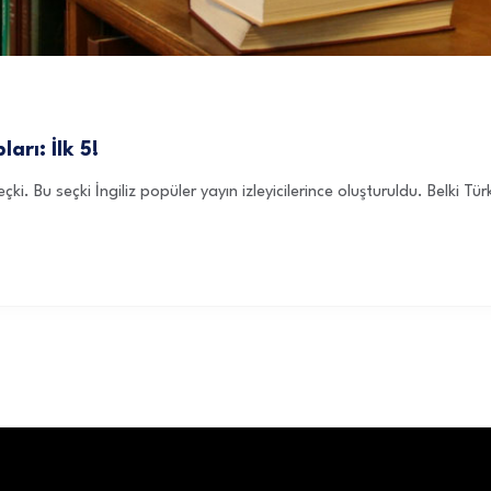
arı: İlk 5!
ki. Bu seçki İngiliz popüler yayın izleyicilerince oluşturuldu. Belki Türk