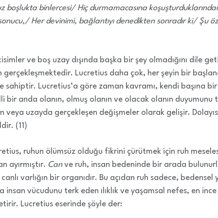
z boşlukta binlercesi/ Hiç durmamacasına koşuşturduklarından,
onucu,/ Her devinimi, bağlantıyı denedikten sonradır ki/ Şu öz
simler ve boş uzay dışında başka bir şey olmadığını dile getir
 gerçekleşmektedir. Lucretius daha çok, her şeyin bir başlang
e sahiptir. Lucretius’a göre zaman kavramı, kendi başına bi
 bir anda olanın, olmuş olanın ve olacak olanın duyumunu te
n veya uzayda gerçekleşen değişmeler olarak gelişir. Dolayı
dir. (11)
etius, ruhun ölümsüz olduğu fikrini çürütmek için ruh meseles
tan ayırmıştır.
Can
ve ruh, insan bedeninde bir arada bulunurla
i canlı varlığın bir organıdır. Bu açıdan ruh sadece, bedensel
 insan vücudunu terk eden ılıklık ve yaşamsal nefes, en ince
rir. Lucretius eserinde şöyle der: