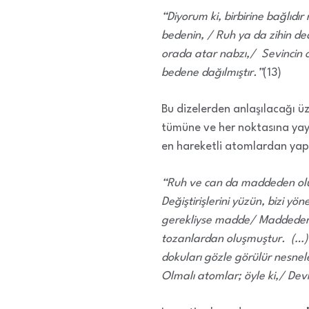
“Diyorum ki, birbirine bağlıdı
bedenin, / Ruh ya da zihin ded
orada atar nabzı,/ Sevincin 
bedene dağılmıştır.”
(13)
Bu dizelerden anlaşılacağı ü
tümüne ve her noktasına yayı
en hareketli atomlardan yapı
“Ruh ve can da maddeden oluşm
Değiştirişlerini yüzün, bizi y
gerekliyse madde/ Maddeden ol
tozanlardan oluşmuştur. (…) R
dokuları gözle görülür nesnel
Olmalı atomlar; öyle ki,/ Dev