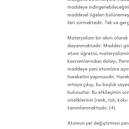
maddeye indirgenebileceğini 
maddesel öğeleri bölünemey
ileri sürmektedir. Tek ve ger
Materyalizm bir akım olarak 
dayanmaktadır. Maddeci gör
atom öğretisi, materyalizmin
kavramlarından dolayı, Parme
maddeye yani atomlara ayırı
hareketini yapmasıdır. Hareke
ortaya çıkışı, bu boşluk saye
bulunurlar. Bu etkileşimin so
niteliklerinin (renk, tat, kok
tanımlanmaktadır. (4)
Atomun yer değiştirmesi yani