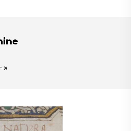
mine
 (I)