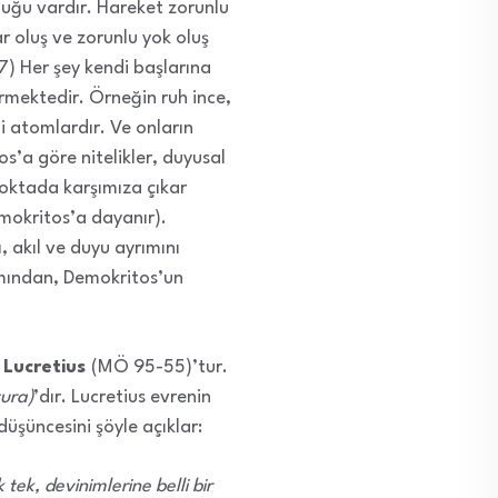
uluğu vardır. Hareket zorunlu
r oluş ve zorunlu yok oluş
(7) Her şey kendi başlarına
mektedir. Örneğin ruh ince,
i atomlardır. Ve onların
’a göre nitelikler, duyusal
 noktada karşımıza çıkar
emokritos’a dayanır).
mı, akıl ve duyu ayrımını
ımından, Demokritos’un
,
Lucretius
(MÖ 95-55)’tur.
ura)
’dır. Lucretius evrenin
üşüncesini şöyle açıklar:
ek, devinimlerine belli bir