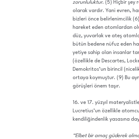
zorunluluktur
. (5) Hiçbir şey
olarak vardır. Yani evren, ha
bizleri önce belirlenimcilik 
hareket eden atomlardan olu
düz, yuvarlak ve ateş atomla
bütün bedene nüfuz eden har
yetiye sahip olan insanlar ta
(özellikle de Descartes, Loc
Demokritos’un birincil (niceliks
ortaya koymuştur. (9) Bu ayr
görüşleri önem taşır.
16. ve 17. yüzyıl materyalist
Lucretius’un özellikle atomcu 
kendiliğindenlik yasasına d
“Elbet bir amaç güderek almad