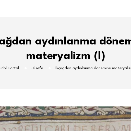
çağdan aydınlanma döne
materyalizm (I)
nbil Portal
Felsefe
İlkçağdan aydınlanma dönemine materyalizm