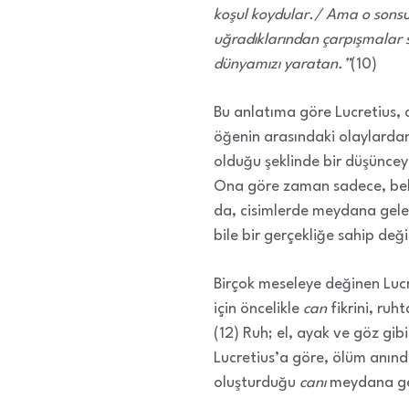
koşul koydular./ Ama o sonsu
uğradıklarından çarpışmalar s
dünyamızı yaratan.”
(10)
Bu anlatıma göre Lucretius, ci
öğenin arasındaki olaylardan
olduğu şeklinde bir düşüncey
Ona göre zaman sadece, belli
da, cisimlerde meydana gele
bile bir gerçekliğe sahip değil
Birçok meseleye değinen Lucr
için öncelikle
can
fikrini, ruh
(12) Ruh; el, ayak ve göz gib
Lucretius’a göre, ölüm anında
oluşturduğu
canı
meydana geti