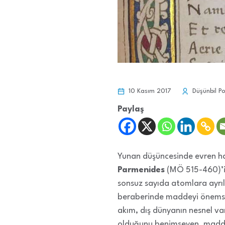
10 Kasım 2017
Düşünbil Po
Paylaş
Yunan düşüncesinde evren ha
Parmenides
(MÖ 515-460)’in 
sonsuz sayıda atomlara ayrıl
beraberinde maddeyi önemsey
akım, dış dünyanın nesnel va
olduğunu benimseyen, madde