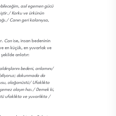
iyebileceğim, asıl egemen gücü
miştir./ Korku ve ürkünün
ğı./ Canın geri kalanıysa,
ur.
Can
ise, insan bedeninin
 ve en küçük, en yuvarlak ve
şekilde anlatır:
dırışlarını bedeni, anlamını/
rebiliyoruz; dokunmada da
usu, olağanüstü/ Ufaklıkta
üşemez olayın hızı./ Demek ki,
ü ufaklıkta ve yuvarlıkta /