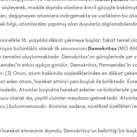
söyleyerek, madde dışında olanlara ikincil gözüyle bakılmışt
en, değişmeyen atomlara indirgemekte ve varlıkların bu at
çek bilgi, atomlardan yapılmış olan duyularla algılanabilendir
öncelikle 16. yüzyılda dikkat çekmeye başlar; fakat temel o
üşün bütünlüklü olarak ilk savunucusu
Demokritos
(MÖ 460-
 temelini oluşturmaktadır. Demokritos’un görüşlerinde yer ve
nides’in etkisi açıkça görülür. Demokritos, Parmenides’in va
r. (3) Onun, atom hakkında söylediklerinden en dikkat çeken
t eden atom, hareket ettirici yani boşluk ile birliktedir. Evr
sindedir. Atomlar boşlukta hareket ederler ve birbirleriyle ça
nucu olarak da, çeşitli cisimler meydana gelmektedir. Atomları
u vs.) bulunmamasıdır. Atomlar sadece, niceliksel özellikleri (e
 hareket etmesinin dışında, Demokritos’un belirttiği bir baş