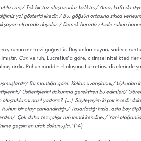
r ruhla can;/ Tek bir töz oluştururlar birlikte./ Ama, kafa da d
iğimiz yol gösterici ilkedir./ Bu, göğsün ortasına sıkıca yerleş
okşayan eli orada duyulur./ Demek burada zihinle ruhun barına
zere, ruhun merkezi göğüstür. Duyumları duyan, sadece ruht
lmıştır.
Can
ve ruh, Lucretius’a göre, cisimsel niteliktedirler
lmışlardır. Ruhun maddesel oluşunu Lucretius, dizelerinde şu 
uşlardır/ Bu mantığa göre. Kolları uyarışlarını,/ Uykudan kal
önetişlerini;/ Üstlenişlerini dokunma gerektiren bu edimleri/ Gö
uştuklarını nasıl yadsırız? (…) Söyleyeyim ki çok incedir dok
uhun bir olayı canlandırdığı,/ Tasarladığı hızla, asla boy ölç
erden/ Çok daha tez çalışır ruh kendi kendine./ Yani olağanüst
inime geçsin en ufak dokunuşla.”
(14)