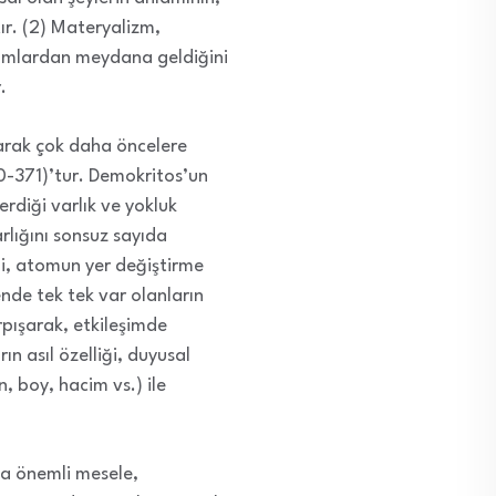
ır. (2) Materyalizm,
omlardan meydana geldiğini
.
larak çok daha öncelere
371)’tur. Demokritos’un
rdiği varlık ve yokluk
rlığını sonsuz sayıda
i, atomun yer değiştirme
ende tek tek var olanların
rpışarak, etkileşimde
n asıl özelliği, duyusal
n, boy, hacim vs.) ile
ka önemli mesele,