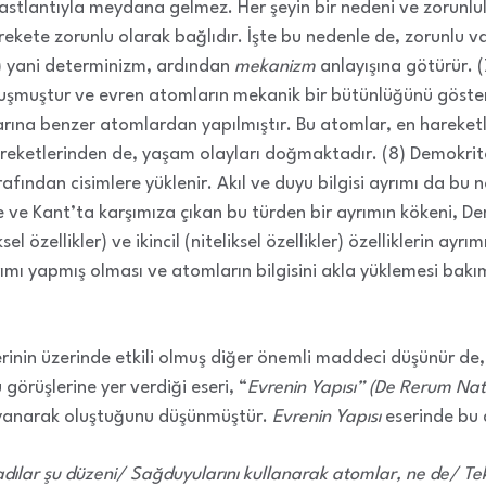
 rastlantıyla meydana gelmez. Her şeyin bir nedeni ve zorunl
rekete zorunlu olarak bağlıdır. İşte bu nedenle de, zorunlu va
(6) yani determinizm, ardından
mekanizm
anlayışına götürür. 
şmuştur ve evren atomların mekanik bir bütünlüğünü göster
rına benzer atomlardan yapılmıştır. Bu atomlar, en hareketl
eketlerinden de, yaşam olayları doğmaktadır. (8) Demokritos
rafından cisimlere yüklenir. Akıl ve duyu bilgisi ayrımı da bu
ke ve Kant’ta karşımıza çıkan bu türden bir ayrımın kökeni, D
el özellikler) ve ikincil (niteliksel özellikler) özelliklerin ayrı
ımı yapmış olması ve atomların bilgisini akla yüklemesi bak
lerinin üzerinde etkili olmuş diğer önemli maddeci düşünür de
görüşlerine yer verdiği eseri, “
Evrenin Yapısı” (De Rerum Nat
ayanarak oluştuğunu düşünmüştür.
Evrenin Yapısı
eserinde bu d
ılar şu düzeni/ Sağduyularını kullanarak atomlar, ne de/ Tek t