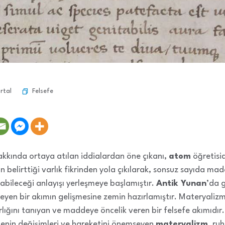
Felsefe
rtal
kkında ortaya atılan iddialardan öne çıkanı,
atom
öğretisi
belirttiği varlık fikrinden yola çıkılarak, sonsuz sayıda ma
abileceği anlayışı yerleşmeye başlamıştır.
Antik Yunan
’da 
en bir akımın gelişmesine zemin hazırlamıştır. Materyalizm
rlığını tanıyan ve maddeye öncelik veren bir felsefe akımıdı
nin değişimleri ve hareketini önemseyen
materyalizm
, ru