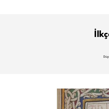
İlk
Düşü