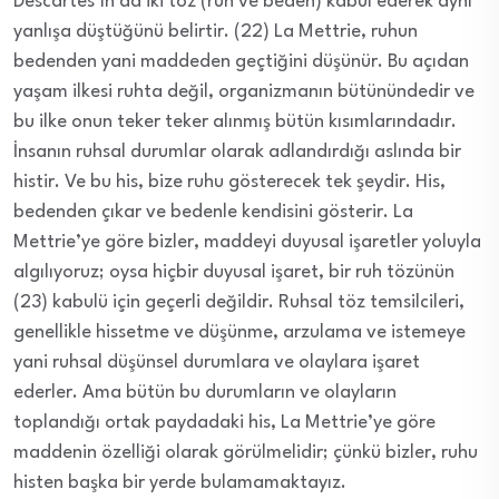
Descartes’ın da iki töz (ruh ve beden) kabul ederek aynı
yanlışa düştüğünü belirtir. (22) La Mettrie, ruhun
bedenden yani maddeden geçtiğini düşünür. Bu açıdan
yaşam ilkesi ruhta değil, organizmanın bütünündedir ve
bu ilke onun teker teker alınmış bütün kısımlarındadır.
İnsanın ruhsal durumlar olarak adlandırdığı aslında bir
histir. Ve bu his, bize ruhu gösterecek tek şeydir. His,
bedenden çıkar ve bedenle kendisini gösterir. La
Mettrie’ye göre bizler, maddeyi duyusal işaretler yoluyla
algılıyoruz; oysa hiçbir duyusal işaret, bir ruh tözünün
(23) kabulü için geçerli değildir. Ruhsal töz temsilcileri,
genellikle hissetme ve düşünme, arzulama ve istemeye
yani ruhsal düşünsel durumlara ve olaylara işaret
ederler. Ama bütün bu durumların ve olayların
toplandığı ortak paydadaki his, La Mettrie’ye göre
maddenin özelliği olarak görülmelidir; çünkü bizler, ruhu
histen başka bir yerde bulamamaktayız.