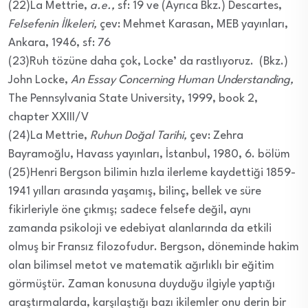
(22)La Mettrie,
a.e.,
sf: 19 ve (Ayrıca Bkz.) Descartes,
Felsefenin İlkeleri,
çev: Mehmet Karasan, MEB yayınları,
Ankara, 1946, sf: 76
(23)Ruh tözüne daha çok, Locke’ da rastlıyoruz. (Bkz.)
John Locke,
An Essay Concerning Human Understanding,
The Pennsylvania State University, 1999, book 2,
chapter XXIII/V
(24)La Mettrie,
Ruhun Doğal Tarihi,
çev: Zehra
Bayramoğlu, Havass yayınları, İstanbul, 1980, 6. bölüm
(25)Henri Bergson bilimin hızla ilerleme kaydettiği 1859-
1941 yılları arasında yaşamış, bilinç, bellek ve süre
fikirleriyle öne çıkmış; sadece felsefe değil, aynı
zamanda psikoloji ve edebiyat alanlarında da etkili
olmuş bir Fransız filozofudur. Bergson, döneminde hakim
olan bilimsel metot ve matematik ağırlıklı bir eğitim
görmüştür. Zaman konusuna duyduğu ilgiyle yaptığı
araştırmalarda, karşılaştığı bazı ikilemler onu derin bir