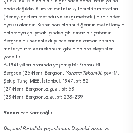
Çünkü bu iki alanın biri diğerinden daha üstün ya da
önde değildir. Bilim ve metafizik, temelde metotları
(deney-gözlem metodu ve sezgi metodu) birbirinden
ayrı iki alandır. Birinin sorunlarını diğerinin metotlarıyla
anlamaya çalışmak içinden çıkılamaz bir çabadır.
Bergson bu nedenle düşüncelerinde zaman zaman
materyalizm ve mekanizm gibi alanlara eleştiriler
yöneltir.
6-1941 yılları arasında yaşamış bir Fransız fil
Bergson'(26)Henri Bergson,
Yaratıcı Tekamül,
çev: M.
Şekip Tunç, MEB, İstanbul, 1947, sf: 82
(27)Henri Bergson,
a.g.e.,
sf: 68
(28)Henri Bergson,
a.e.,
sf: 238-239
Yazar:
Ece Saraçoğlu
Düşünbil Portal’da yayımlanan, Düşünbil yazar ve