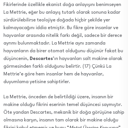
Fikirlerinde özellikle ekanist doğa anlayışını benimseyen
La Mettrie, eğer bu anlayış tutarlı olarak sonuna kadar
sürdürülebilirse teolojiye doğada hiçbir şekilde yer
kalmayacağını iddia etmiştir. Bu fikre göre insanlar ve
hayvanlar arasında nitelik farkı değil, sadece bir derece
ayrımı bulunmaktadır. La Mettrie aynı zamanda
hayvanların da birer otomat olduğunu düşünür fakat bu
düşüncenin,
Descartes
’ın hayvanları salt makine olarak
görmesinden farklı olduğunu belirtir. (17) Çünkü La
Mettrie’e göre hem insanlar hem de hayvanlar,
duyumlama yetisine sahiptirler.
La Mettrie, önceden de belirtildiği üzere, insanın bir
makine olduğu fikrini eserinin temel düşüncesi saymıştır.
Öte yandan Descartes, mekanik bir doğa görüşüne sahip
olmasına karşın, insanın tam olarak bir makine olduğu
fikrini kabul etmemiş ve bunu “
Metot Üzerine Konuşma
”