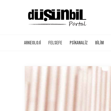
Arkeoloji
Felsefe
Psikanaliz
Bilim