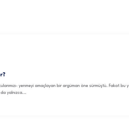
or?
larımızı- yenmeyi amaçlayan bir argüman öne sürmüştü. Fakat bu yet
 da yalnızca...