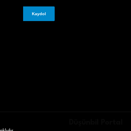
Düşünbil Portal
klıdır