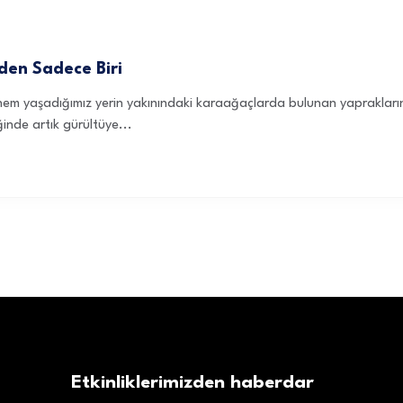
den Sadece Biri
m yaşadığımız yerin yakınındaki karaağaçlarda bulunan yaprakların y
ğinde artık gürültüye...
Etkinliklerimizden haberdar