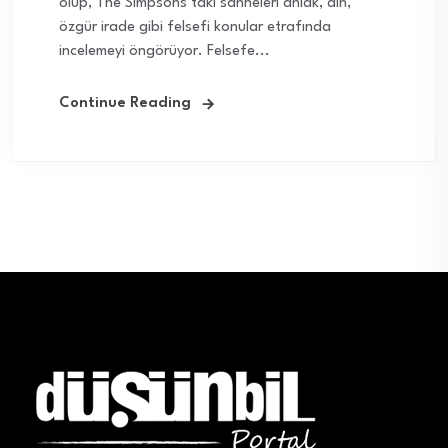
olup, The Simpsons’taki sahneleri ahlak, din,
özgür irade gibi felsefi konular etrafında
incelemeyi öngörüyor. Felsefe...
Continue Reading