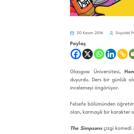
20 Kasım 2016
Düşünbil P
Paylaş
Glasgow Üniversitesi,
Hom
duyurdu.
Ders bir günlük o
incelemeyi öngörüyor.
Felsefe bölümünden öğretim
olan, karmaşık bir karakter 
The Simpsons
çizgi komedi s