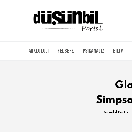
Arkeoloji
Felsefe
Psikanaliz
Bilim
Gla
Simpson
Düşünbil Portal