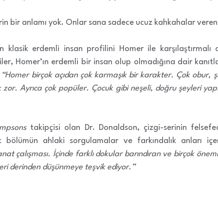
erin bir anlamı yok. Onlar sana sadece ucuz kahkahalar veren 
in klasik erdemli insan profilini Homer ile karşılaştırmal
er, Homer’ın erdemli bir insan olup olmadığına dair kanıtlar
“Homer birçok açıdan çok karmaşık bir karakter. Çok obur, şid
or. Ayrıca çok popüler. Çocuk gibi neşeli, doğru şeyleri ya
impsons
takipçisi olan Dr. Donaldson, çizgi-serinin felsefe
 bölümün ahlaki sorgulamalar ve farkındalık anları içerd
at çalışması. İçinde farklı dokular barındıran ve birçok önemli 
leri derinden düşünmeye teşvik ediyor.”