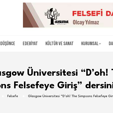
Düşünce
Edebiyat
Kültür ve Sanat
Kurumsal
Da
sgow Üniversitesi “D’oh!
s Felsefeye Giriş” dersin
Felsefe
Glasgow Üniversitesi “D’oh! The Simpsons Felsefeye Giri