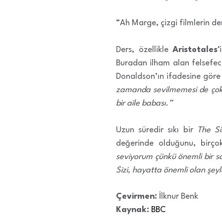
“Ah Marge, çizgi filmlerin d
Ders, özellikle
Aristotales
‘
Buradan ilham alan felsefecil
Donaldson’ın ifadesine göre
zamanda sevilmemesi de çok z
bir aile babası.”
Uzun süredir sıkı bir
The S
değerinde olduğunu, birçok
seviyorum çünkü önemli bir san
Sizi, hayatta önemli olan şey
Çevirmen:
İlknur Benk
Kaynak:
BBC