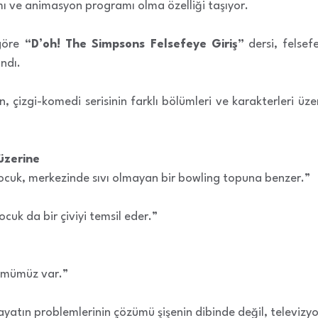
ı ve animasyon programı olma özelliği taşıyor.
göre
“D’oh! The Simpsons Felsefeye Giriş”
dersi, felsefe
andı.
, çizgi-komedi serisinin farklı bölümleri ve karakterleri üz
üzerine
cuk, merkezinde sıvı olmayan bir bowling topuna benzer.”
çocuk da bir çiviyi temsil eder.”
özümümüz var.”
tın problemlerinin çözümü şişenin dibinde değil, televizy