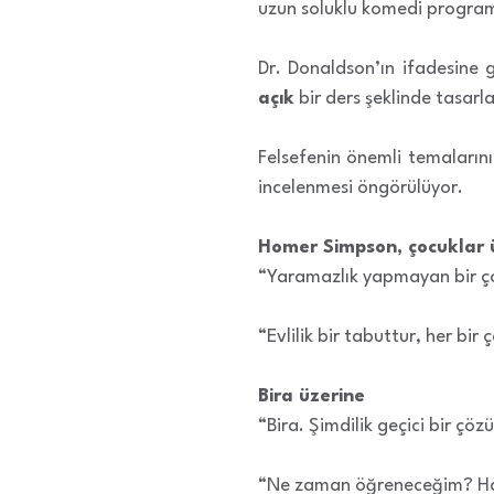
uzun soluklu komedi program
Dr. Donaldson’ın ifadesine 
açık
bir ders şeklinde tasarl
Felsefenin önemli temalarının
incelenmesi öngörülüyor.
Homer Simpson, çocuklar 
“Yaramazlık yapmayan bir ço
“Evlilik bir tabuttur, her bir 
Bira üzerine
“Bira. Şimdilik geçici bir ç
“Ne zaman öğreneceğim? Haya