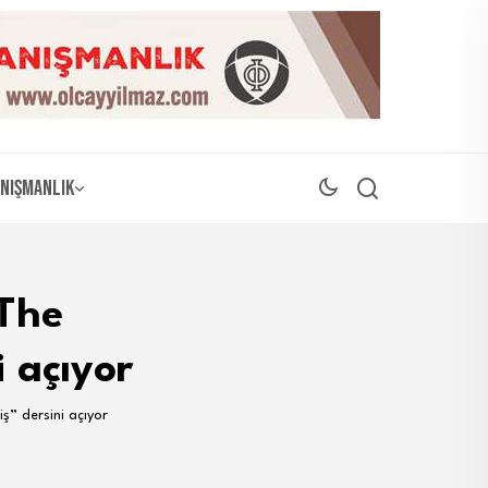
nışmanlık
 The
i açıyor
ş” dersini açıyor