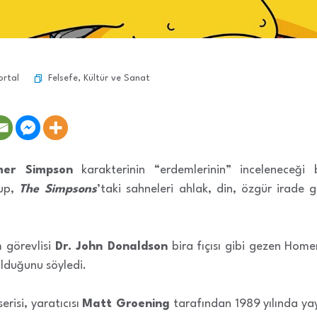
Felsefe
,
Kültür ve Sanat
ortal
er Simpson
karakterinin “erdemlerinin” inceleneceği 
lup,
The Simpsons
’taki sahneleri ahlak, din, özgür irade g
 görevlisi
Dr. John Donaldson
bira fıçısı gibi gezen Homer
olduğunu söyledi.
erisi, yaratıcısı
Matt Groening
tarafından 1989 yılında yay