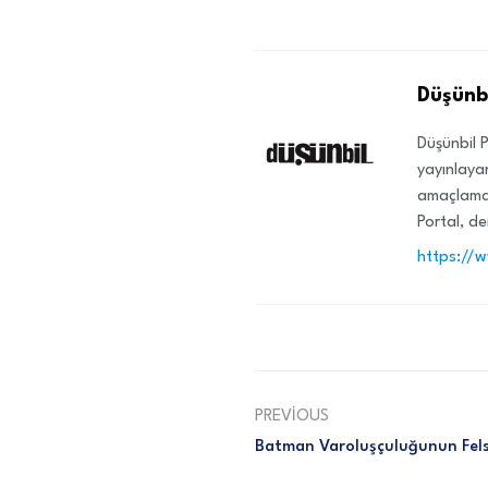
Düşünbi
Düşünbil P
yayınlayan
amaçlamak
Portal, de
https://
PREVIOUS
Batman Varoluşçuluğunun Fels