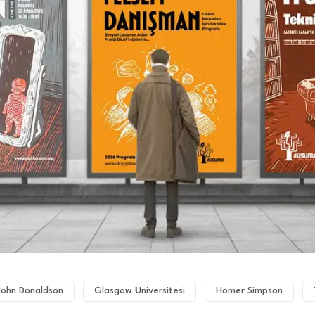
John Donaldson
Glasgow Üniversitesi
Homer Simpson