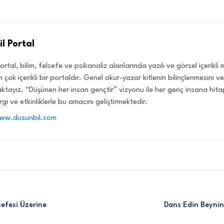
l Portal
ortal, bilim, felsefe ve psikanaliz alanlarında yazılı ve görsel içerikl
 çok içerikli bir portaldır. Genel okur-yazar kitlenin bilinçlenmesini 
tayız. “Düşünen her insan gençtir” vizyonu ile her genç insana hit
rgi ve etkinliklerle bu amacını geliştirmektedir.
www.dusunbil.com
efesi Üzerine
Dans Edin Beynin