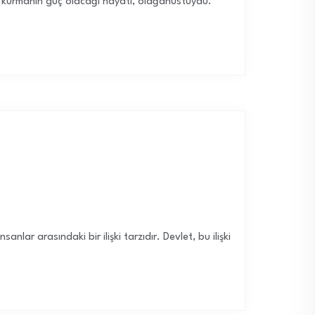
ti kurmanın güç olacağı hayatı, olağanüstüydü.
ar arasındaki bir ilişki tarzıdır. Devlet, bu ilişki