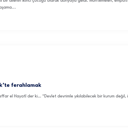
ıklı bir ailenin ikinci çocuğu olarak dünyaya geldi. Muhtemelen, empa
yaşama...
ek’te ferahlamak
l Hayatî der ki… “Devlet devrimle yıkılabilecek bir kurum değil, insanl