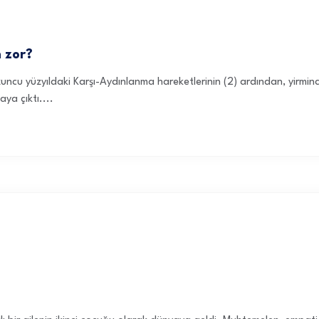
n zor?
ncu yüzyıldaki Karşı-Aydınlanma hareketlerinin (2) ardından, yirminci
ya çıktı....