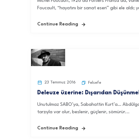
Michel Foucault, 1926’da Poitiers Fransa’da, varl
Foucault, “hayatını bir sanat eseri” gibi ele aldı; 
Continue Reading
23 Temmuz 2016
Felsefe
Deleuze üzerine: Dışarıdan Düşünm
Unutulmaz SABO’ya, Sabahattin Kurt’a… Abdûlgaffar e
tarzıyla var olur, beslenir, güçlenir, sömürür...
Continue Reading