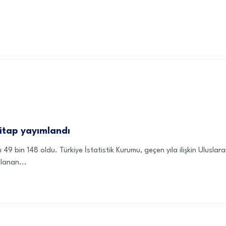
kitap yayımlandı
 49 bin 148 oldu. Türkiye İstatistik Kurumu, geçen yıla ilişkin Ulusla
mlanan...