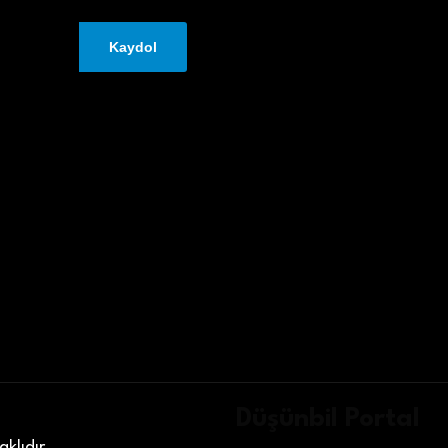
Düşünbil Portal
klıdır