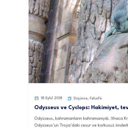
18 Eylül 2018
Düşünce
,
Felsefe
Odysseus ve Cyclops: Hakimiyet, te
Odysseus, kahramanların kahramanıydı. Ithaca Kral
Odysseus’un Troya’daki cesur ve korkusuz önderliğ