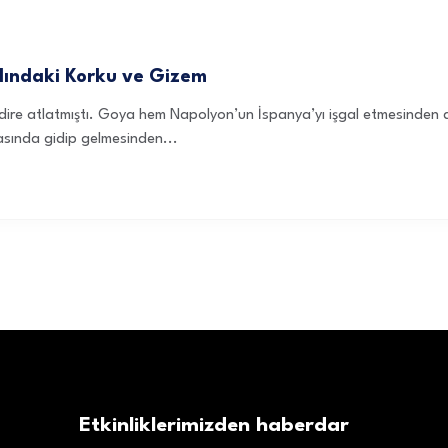
rdındaki Korku ve Gizem
badire atlatmıştı. Goya hem Napolyon’un İspanya’yı işgal etmesinde
asında gidip gelmesinden...
Etkinliklerimizden haberdar