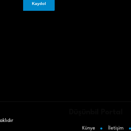
Düşünbil Portal
klıdır
Künye
İletişim