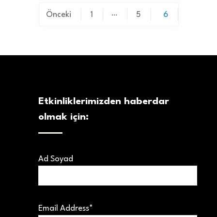
…
Önceki
1
5
6
Etkinliklerimizden haberdar
olmak için:
Ad Soyad
Email Address*