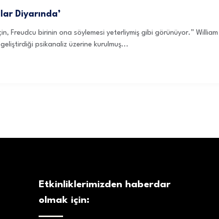
lar Diyarında’
in, Freudcu birinin ona söylemesi yeterliymiş gibi görünüyor.” William 
liştirdiği psikanaliz üzerine kurulmuş...
Etkinliklerimizden haberdar
olmak için: