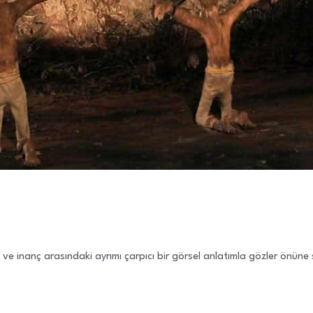
 ve inanç arasındaki ayrımı çarpıcı bir görsel anlatımla gözler önüne