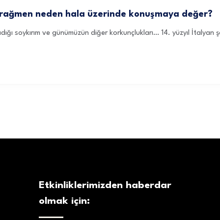
a rağmen neden hala üzerinde konuşmaya değer?
ladığı soykırım ve günümüzün diğer korkunçlukları… 14. yüzyıl İtalyan ş
Etkinliklerimizden haberdar
olmak için: