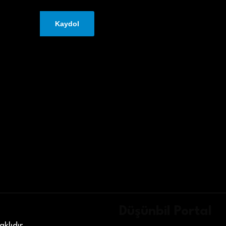
Düşünbil Portal
klıdır