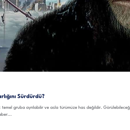
rlığını Sürdürdü?
t temel gruba ayrılabilir ve asla türümüze has değildir. Görülebileceği
ber...