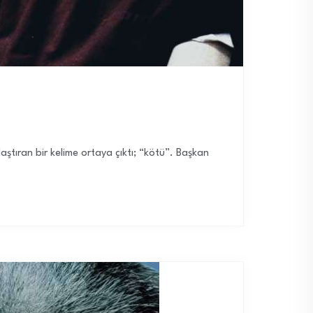
ştıran bir kelime ortaya çıktı; “kötü”. Başkan