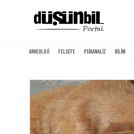
Arkeoloji
Felsefe
Psikanaliz
Bilim