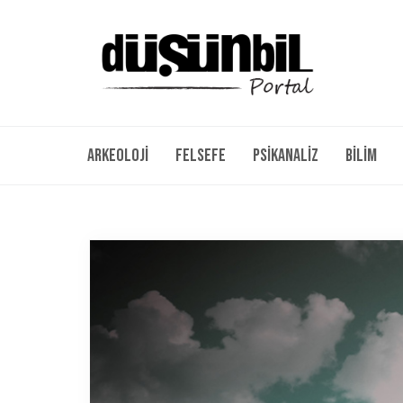
Arkeoloji
Felsefe
Psikanaliz
Bilim