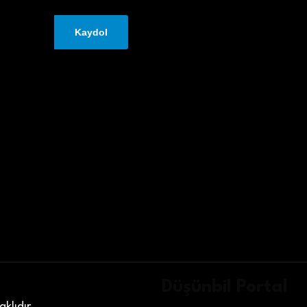
Düşünbil Portal
klıdır