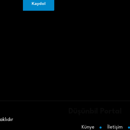
Düşünbil Portal
klıdır
Künye
İletişim