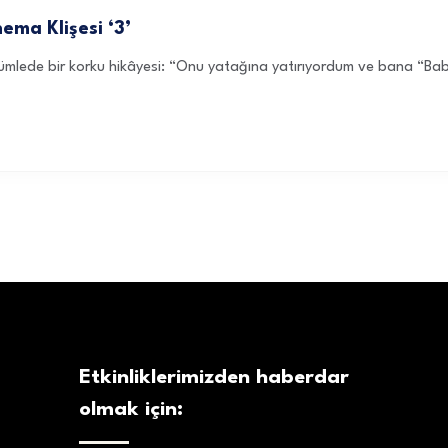
ema Klişesi ‘3’
 cümlede bir korku hikâyesi: “Onu yatağına yatırıyordum ve bana “Ba
Etkinliklerimizden haberdar
olmak için: