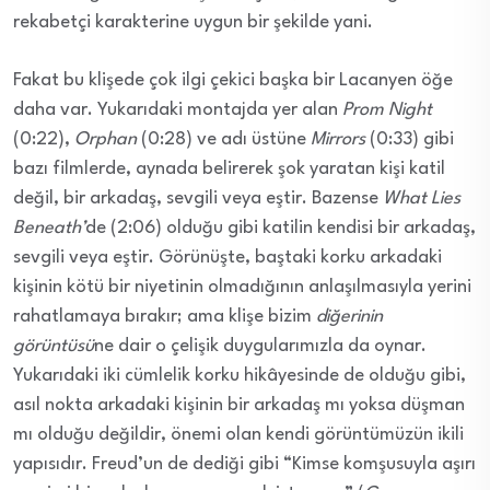
rekabetçi karakterine uygun bir şekilde yani.
Fakat bu klişede çok ilgi çekici başka bir Lacanyen öğe
daha var. Yukarıdaki montajda yer alan
Prom Night
(0:22),
Orphan
(0:28) ve adı üstüne
Mirrors
(0:33) gibi
bazı filmlerde, aynada belirerek şok yaratan kişi katil
değil, bir arkadaş, sevgili veya eştir. Bazense
What Lies
Beneath’
de (2:06) olduğu gibi katilin kendisi bir arkadaş,
sevgili veya eştir. Görünüşte, baştaki korku arkadaki
kişinin kötü bir niyetinin olmadığının anlaşılmasıyla yerini
rahatlamaya bırakır; ama klişe bizim
diğerinin
görüntüsü
ne dair o çelişik duygularımızla da oynar.
Yukarıdaki iki cümlelik korku hikâyesinde de olduğu gibi,
asıl nokta arkadaki kişinin bir arkadaş mı yoksa düşman
mı olduğu değildir, önemi olan kendi görüntümüzün ikili
yapısıdır. Freud’un de dediği gibi “Kimse komşusuyla aşırı