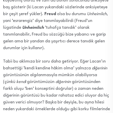
kaybetmiş oluruz ve tam da bunun sonucunda anksiyete
baş gösterir (ki Lacan yukarıdaki sözlerinde anksiyeteye
bir çeşit şeref yükler).
Freud
olsa bu durumu
Unheimlich,
yani ‘esrarengiz’ diye tanımlayabilirdi (Freud’un
lügatinde
Unheimlich
‘tuhafça tanıdık’ olarak
tanımlanabilir, Freud bu sözcüğü bize yabancı ve garip
gelen ama bir yandan da şaşırtıcı derece tanıdık gelen
durumlar için kullanır).
Tabii bu aklımıza bir soru daha getiriyor. Eğer Lacan’ın
bahsettiği ‘kendi kendine hâkim olma’ yalnızca
diğerinin
görüntüsünün algılanmasıyla mümkün olabiliyorsa
(çünkü
kendi
görüntümüzün
diğerinin
görüntüsünden
farklı oluşu ‘ben’ konseptini doğrular) o zaman neden
diğerinin görüntüsü bu kadar rahatsız edici oluyor da hiç
güven verici olmuyor? Başka bir deyişle, bu ayna hilesi
neden yukardaki örneklerde olduğu gibi korku filmlerinde