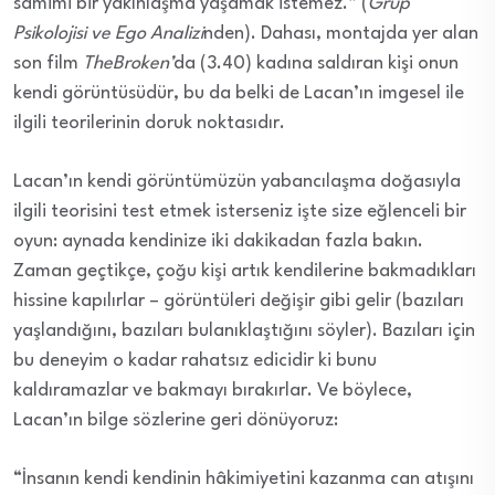
samimi bir yakınlaşma yaşamak istemez.” (
Grup
Psikolojisi ve Ego Analizi
nden). Dahası, montajda yer alan
son film
TheBroken’
da (3.40) kadına saldıran kişi onun
kendi görüntüsüdür, bu da belki de Lacan’ın imgesel ile
ilgili teorilerinin doruk noktasıdır.
Lacan’ın kendi görüntümüzün yabancılaşma doğasıyla
ilgili teorisini test etmek isterseniz işte size eğlenceli bir
oyun: aynada kendinize iki dakikadan fazla bakın.
Zaman geçtikçe, çoğu kişi artık kendilerine bakmadıkları
hissine kapılırlar – görüntüleri değişir gibi gelir (bazıları
yaşlandığını, bazıları bulanıklaştığını söyler). Bazıları için
bu deneyim o kadar rahatsız edicidir ki bunu
kaldıramazlar ve bakmayı bırakırlar. Ve böylece,
Lacan’ın bilge sözlerine geri dönüyoruz:
“İnsanın kendi kendinin hâkimiyetini kazanma can atışını