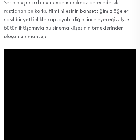
Serinin üçüncü bölümünde inanılmaz derecede sık
rastlanan bu korku filmi hilesinin bahsettiğimiz öğeleri
nasıl bir yetkinlikle kapsayabildiğini inceleyeceğiz. İşte
bütün ihtişamıyla bu sinema klişesinin örneklerinden
oluşan bir montaj: