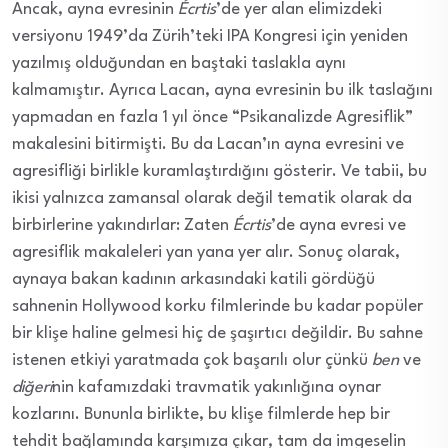
Ancak, ayna evresinin
Écrtis
’de yer alan elimizdeki
versiyonu 1949’da Zürih’teki IPA Kongresi için yeniden
yazılmış olduğundan en baştaki taslakla aynı
kalmamıştır. Ayrıca Lacan, ayna evresinin bu ilk taslağını
yapmadan en fazla 1 yıl önce “Psikanalizde Agresiflik”
makalesini bitirmişti. Bu da Lacan’ın ayna evresini ve
agresifliği birlikle kuramlaştırdığını gösterir. Ve tabii, bu
ikisi yalnızca zamansal olarak değil tematik olarak da
birbirlerine yakındırlar: Zaten
Écrtis
’de ayna evresi ve
agresiflik makaleleri yan yana yer alır. Sonuç olarak,
aynaya bakan kadının arkasındaki katili gördüğü
sahnenin Hollywood korku filmlerinde bu kadar popüler
bir klişe haline gelmesi hiç de şaşırtıcı değildir. Bu sahne
istenen etkiyi yaratmada çok başarılı olur çünkü
ben
ve
diğeri
nin kafamızdaki travmatik yakınlığına oynar
kozlarını. Bununla birlikte, bu klişe filmlerde hep bir
tehdit bağlamında karşımıza çıkar, tam da imgeselin