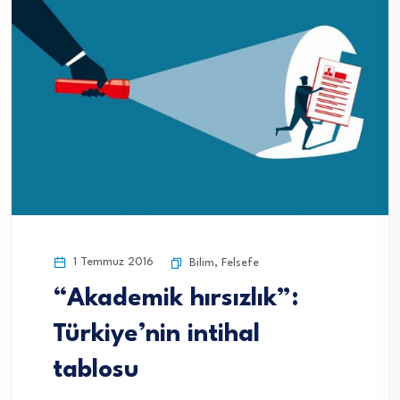
1 Temmuz 2016
Bilim
,
Felsefe
“Akademik hırsızlık”:
Türkiye’nin intihal
tablosu