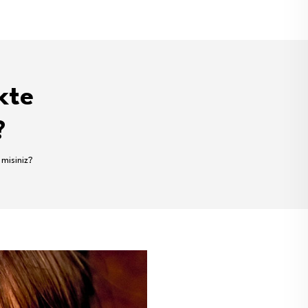
kte
?
misiniz?