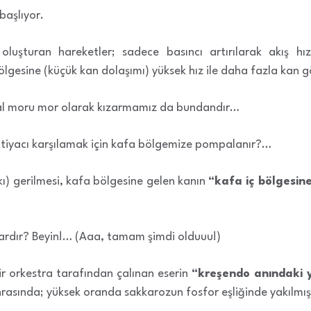
başlıyor.
uşturan hareketler; sadece basıncı artırılarak akış hızı
ölgesine (küçük kan dolaşımı) yüksek hız ile daha fazla kan g
 al moru mor olarak kızarmamız da bundandır…
 ihtiyacı karşılamak için kafa bölgemize pompalanır?…
kı) gerilmesi, kafa bölgesine gelen kanın
“kafa iç bölgesin
vardır? Beyin!… (Aaa, tamam şimdi olduuu!)
ir orkestra tarafından çalınan eserin
“kreşendo anındaki 
rasında; yüksek oranda sakkarozun fosfor eşliğinde yakılmı