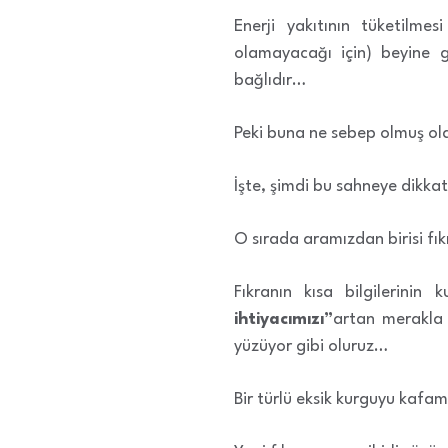
Enerji yakıtının tüketilm
olamayacağı için) beyine ge
bağlıdır…
Peki buna ne sebep olmuş ol
İşte, şimdi bu sahneye dikkat
O sırada aramızdan birisi fıkr
Fıkranın kısa bilgilerini
ihtiyacımızı”
artan merakla 
yüzüyor gibi oluruz…
Bir türlü eksik kurguyu kafamı