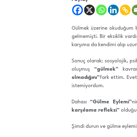
Gülmek üzerine okuduğum bir
gelmemişti. Bir eksiklik var
karşıma da kendimi alıp uzun
Sonuç olarak; sosyolojik, psi
oluşmuş
“gülmek”
kavra
olmadığını”
fark ettim. Eve
istemiyordum.
Dahası
“Gülme Eylemi”
ni
karşılama refleksi”
olduğu
Şimdi durun ve gülme eylemim