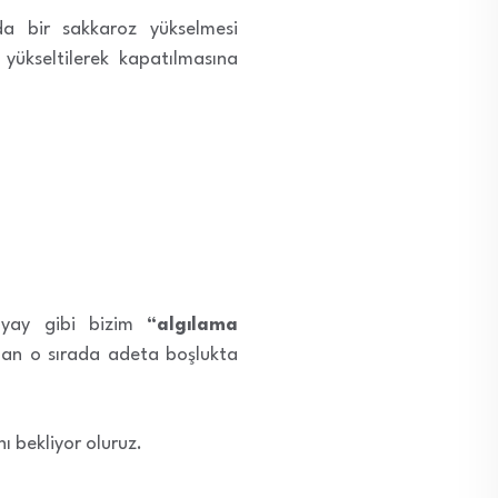
da bir sakkaroz yükselmesi
 yükseltilerek kapatılmasına
r yay gibi bizim
“algılama
ndan o sırada adeta boşlukta
nı bekliyor oluruz.