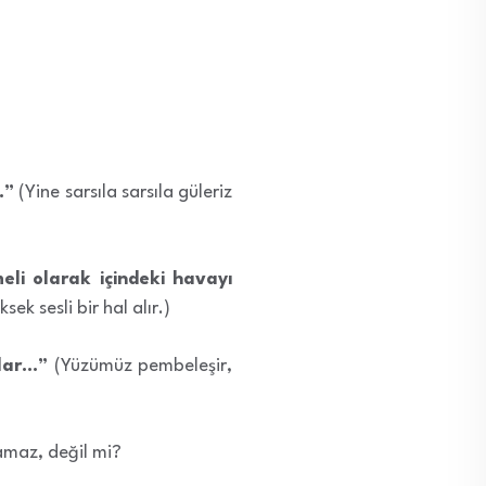
…”
(Yine sarsıla sarsıla güleriz
meli olarak içindeki havayı
ek sesli bir hal alır.)
alar…”
(Yüzümüz pembeleşir,
amaz, değil mi?