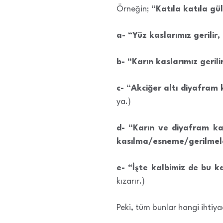
Örneğin;
“Katıla katıla g
a- “Yüz kaslarımız gerilir
b- “Karın kaslarımız geril
c- “Akciğer altı diyafram 
ya.)
d- “Karın ve diyafram kasl
kasılma/esneme/gerilmeler
e- “İşte kalbimiz de bu 
kızarır.)
Peki, tüm bunlar hangi ihti