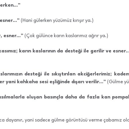
ülerken…”
, esner…”
(Hani gülerken yüzümüz kırışır ya.)
ir, esner…”
(Çok gülünce karın kaslarımız ağrır ya.)
kasımız; karın kaslarının da desteği ile gerilir ve esner
arımızın desteği ile sıkıştırılan akciğerlerimiz; kade
 yani kahkaha sesi eşliğinde dışarı verilir…”
(Gülme yüks
kasılmalarla oluşan basınçla daha da fazla kan pomp
yaca dayanır, yani sadece gülme görüntüsü verme çabamız ol