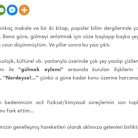
kaç makale ve bir iki kitap, popüler bilim dergilerinde ya
dı. Bana göre, gülmeyi anlatmak için söze başlayıp başka şe
 uzun düşünmüştüm. Ve yıllar sonra bu yazı çıktı.
kolojik, kültürel vb. yanlarıyla üzerinde çok şey yazılıp çizil
mı ile
“gülmek eylemi”
arasında kurulan ilişkilerin
t,
“Nerdeyse!…”
çünkü o güne kadar konu üzerine harcanan
n bedenimizin acil fiziksel/kimyasal süreçlerinin son t
nu fark ettim…
izin genelleşmiş hareketleri olarak aklımıza gelenleri birlik