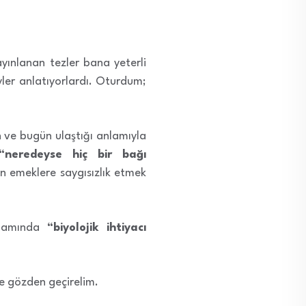
yınlanan tezler bana yeterli
yler anlatıyorlardı. Oturdum;
en ve bugün ulaştığı anlamıyla
“neredeyse hiç bir bağı
 emeklere saygısızlık etmek
oplamında
“biyolojik ihtiyacı
te gözden geçirelim.