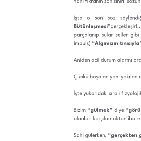
Yani fıkranın son sihirli söz
İşte o son söz söylendi
Bütünleşmesi”
gerçekleşir
parçalanıp sular seller gibi
impuls)
“Algımızın tınısıyla
Aniden acil durum alarmı oray
Çünkü boşalan yani yakılan en
İşte yukarıdaki sıralı fizyolo
Bizim
“gülmek”
diye
“görü
olanları karşılamaktan ibare
Sahi gülerken,
“gerçekten 