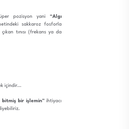
süper pozisyon yani
“Algı
metindeki sakkaroz fosforla
n çıkan tınısı (frekans ya da
ek içindir…
 bitmiş bir işlemin”
ihtiyacı
yebiliriz.