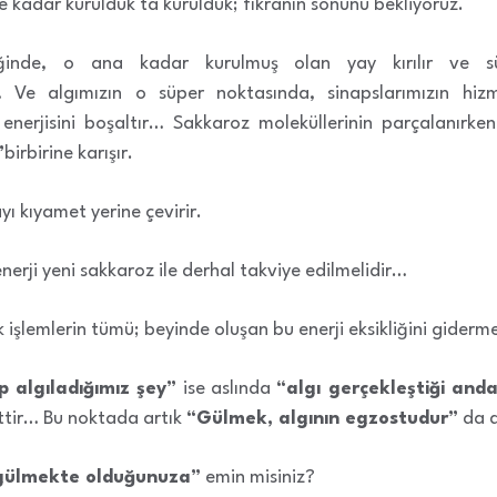
üne kadar kurulduk ta kurulduk; fıkranın sonunu bekliyoruz.
ğinde, o ana kadar kurulmuş olan yay kırılır ve 
!… Ve algımızın o süper noktasında, sinapslarımızın hiz
 enerjisini boşaltır… Sakkaroz moleküllerinin parçalanırke
”
birbirine karışır.
ı kıyamet yerine çevirir.
erji yeni sakkaroz ile derhal takviye edilmelidir…
jik işlemlerin tümü; beyinde oluşan bu enerji eksikliğini giderm
p algıladığımız şey”
ise aslında
“algı gerçekleştiği anda
ttir… Bu noktada artık
“Gülmek, algının egzostudur”
da di
gülmekte olduğunuza”
emin misiniz?