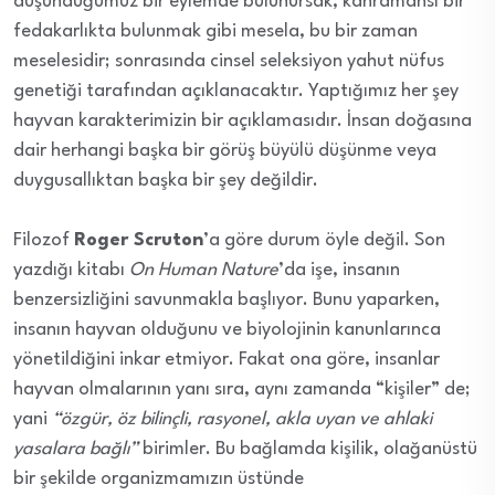
düşündüğümüz bir eylemde bulunursak, kahramansı bir
fedakarlıkta bulunmak gibi mesela, bu bir zaman
meselesidir; sonrasında cinsel seleksiyon yahut nüfus
genetiği tarafından açıklanacaktır. Yaptığımız her şey
hayvan karakterimizin bir açıklamasıdır. İnsan doğasına
dair herhangi başka bir görüş büyülü düşünme veya
duygusallıktan başka bir şey değildir.
Filozof
Roger Scruton
’a göre durum öyle değil. Son
yazdığı kitabı
On Human Nature
’da işe, insanın
benzersizliğini savunmakla başlıyor. Bunu yaparken,
insanın hayvan olduğunu ve biyolojinin kanunlarınca
yönetildiğini inkar etmiyor. Fakat ona göre, insanlar
hayvan olmalarının yanı sıra, aynı zamanda “kişiler” de;
yani
“özgür, öz bilinçli, rasyonel, akla uyan ve ahlaki
yasalara bağlı”
birimler. Bu bağlamda kişilik, olağanüstü
bir şekilde organizmamızın üstünde