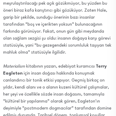
meşrulaştırılacağı pek açık gözükmüyor, bu yüzden bu
öneri biraz kafa karıştırıcı gibi gözüküyor. Zaten Hale,
garip bir şekilde, sunduğu önerinin bazı insanlar
tarafından “boş ve içerikten yoksun” bulunacağının
farkında görünüyor. Fakat, onun gün gibi meydanda
olan sağlam sezgisi şu oldu: insanın doğaya karşı görevi
statüsüyle, yani “bu gezegendeki sorumluluk taşıyan tek
mahluk olma” statüsüyle ilgilidir.
Materialism
kitabının yazarı, edebiyat kuramcısı
Terry
Eagleton
için insan doğası hakkında konuşmak
canlandırıcı bir tonik etkisi yapıyor. Geçmiş birkaç on
yıldır, kendi alanı ve o alanın kuzeni kültürel çalışmalar,
her şeyi ve özellikle sözde insan doğasını, tamamıyla
“kültürel bir yapılanma” olarak gören, Eagleton’ın
deyimiyle “postmodern dogmacılar” tarafından domine
edilmiş durumda. Tarihsel dönem, toplumsal koşullar