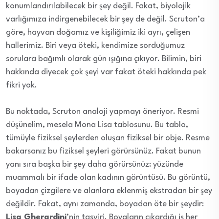
konumlandırılabilecek bir şey değil. Fakat, biyolojik
varlığımıza indirgenebilecek bir şey de değil. Scruton’a
göre, hayvan doğamız ve kişiliğimiz iki ayrı, çelişen
hallerimiz. Biri veya öteki, kendimize sorduğumuz
sorulara bağımlı olarak gün ışığına çıkıyor. Bilimin, biri
hakkında diyecek çok şeyi var fakat öteki hakkında pek
fikri yok.
Bu noktada, Scruton analoji yapmayı öneriyor. Resmi
düşünelim, mesela Mona Lisa tablosunu. Bu tablo,
tümüyle fiziksel şeylerden oluşan fiziksel bir obje. Resme
bakarsanız bu fiziksel şeyleri görürsünüz. Fakat bunun
yanı sıra başka bir şey daha görürsünüz: yüzünde
muammalı bir ifade olan kadının görüntüsü. Bu görüntü,
boyadan çizgilere ve alanlara eklenmiş ekstradan bir şey
değildir. Fakat, aynı zamanda, boyadan öte bir şeydir:
Lisa Gherardini
’nin tasviri. Boyaların çıkardığı iş her