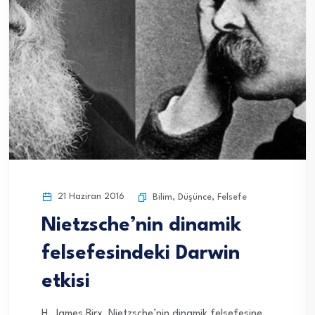
21 Haziran 2016
Bilim
,
Düşünce
,
Felsefe
Nietzsche’nin dinamik
felsefesindeki Darwin
etkisi
H. James Birx, Nietzsche’nin dinamik felsefesine