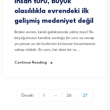
İnsan türü, büyük
olasılılıkla evrendeki ilk
gelişmiş medeniyet değil
Bırakın evreni, kendi galaksimizde yalnız mıyız? Bu
birçoğumuzun kendine sorduğu bir soru ve cevap
ya iyimser ya da büsbütün kötümser hissetmemize
sebep olabilir. Bu soru, her daim bir sır...
Continue Reading
Yazı
…
Önceki
1
26
27
sayfalaması