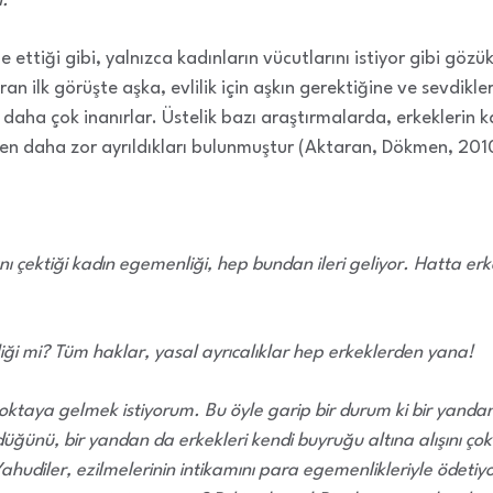
n.
de ettiği gibi, yalnızca kadınların vücutlarını istiyor gibi gö
an ilk görüşte aşka, evlilik için aşkın gerektiğine ve sevdikle
daha çok inanırlar. Üstelik bazı araştırmalarda, erkeklerin
inden daha zor ayrıldıkları bulunmuştur (Aktaran, Dökmen, 201
ı çektiği kadın egemenliği, hep bundan ileri geliyor. Hatta erke
ği mi? Tüm haklar, yasal ayrıcalıklar hep erkeklerden yana!
oktaya gelmek istiyorum. Bu öyle garip bir durum ki bir yandan
ğünü, bir yandan da erkekleri kendi buyruğu altına alışını çok 
Yahudiler, ezilmelerinin intikamını para egemenlikleriyle ödetiy