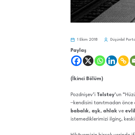
1 Ekim 2018
Düşünbil Porta
Paylaş
(İkinci Bölüm)
Pozdnişev’i
Tolstoy
’un “Hüzü
−kendisini tanıtmadan önce 
babalık
,
aşk
,
ahlak
ve
evli
istemediklerimizi ilginç, kesk