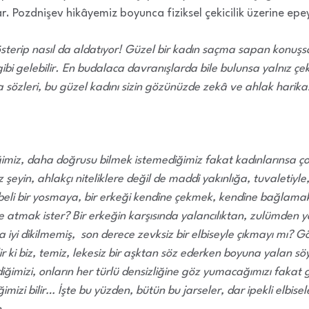
var. Pozdnişev hikâyemiz boyunca fiziksel çekicilik üzerine epe
gösterip nasıl da aldatıyor! Güzel bir kadın saçma sapan konuşs
 gibi gelebilir. En budalaca davranışlarda bile bulunsa yalnız çe
ca sözleri, bu güzel kadını sizin gözünüzde zekâ ve ahlak harika
ğimiz, daha doğrusu bilmek istemediğimiz fakat kadınlarınsa çok i
şeyin, ahlakçı niteliklere değil de maddi yakınlığa, tuvaletiyle,
eli bir yosmaya, bir erkeği kendine çekmek, kendine bağlamak 
e atmak ister? Bir erkeğin karşısında yalancılıktan, zulümden y
iyi dikilmemiş, son derece zevksiz bir elbiseyle çıkmayı mı? Göre
ir ki biz, temiz, lekesiz bir aşktan söz ederken boyuna yalan s
ğimizi, onların her türlü densizliğine göz yumacağımızı fakat gi
mizi bilir… İşte bu yüzden, bütün bu jarseler, dar ipekli elbisel