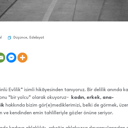
Düşünce
,
Edebiyat
l
nlü Evlilik” isimli hikâyesinden tanıyoruz. Bir delilik anında k
onu “bir yolcu” olarak okuyoruz−
kadın
,
erkek
,
ana-
lik
hakkında bizim gör(e)mediklerimizi, belki de görmek, üz
in ve kendinden emin tahlilleriyle gözler önüne seriyor.