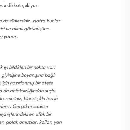
yce dikkat çekiyor.
a da dinlersiniz. Hatta bunlar
kici ve alımlı görünüşüne
sı yapar.
yi bildikleri bir nokta var:
 giyinişine boyanışına bağlı
için hazırlanmış bir afete
a da ahlaksızlığından suçlu
ceksiniz, birinci şıkkı tercih
öyleriz. Gerçekte sadece
yinişlerindeki en ufak bir
er, çıplak omuzlar, kollar, yarı