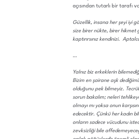
açısından tutarlı bir tarafı 
Güzellik, insana her şeyi iyi 
size birer nükte, birer hikmet
kaptırırsınız kendinizi. Aptal
…
Yalnız biz erkeklerin bilemedi
Bizim en şairane aşk dediğimiz 
olduğunu pek bilmeyiz. Tecrüb
sorun bakalım; neleri tehlikey
olmayı mı yoksa onun karşısına 
edecektir. Çünkü her kadın bil
onların sadece vücudunu istedi
zevksizliği bile affedemeyeceği