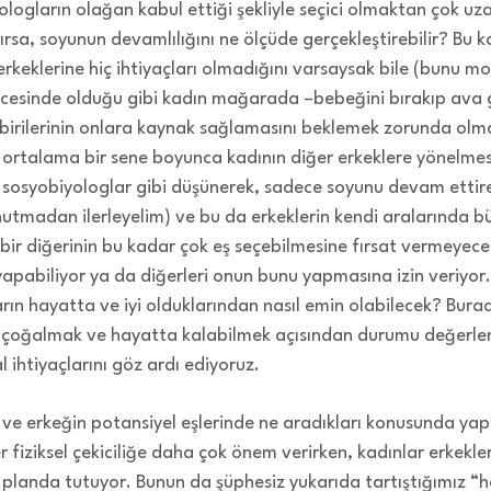
logların olağan kabul ettiği şekliyle seçici olmaktan çok uza
ırsa, soyunun devamlılığını ne ölçüde gerçekleştirebilir? Bu k
 erkeklerine hiç ihtiyaçları olmadığını varsaysak bile (bunu
öncesinde olduğu gibi kadın mağarada –bebeğini bırakıp ava
irilerinin onlara kaynak sağlamasını beklemek zorunda olma
 ortalama bir sene boyunca kadının diğer erkeklere yönelmesi 
 sosyobiyologlar gibi düşünerek, sadece soyunu devam ettir
nutmadan ilerleyelim) ve bu da erkeklerin kendi aralarında
bir diğerinin bu kadar çok eş seçebilmesine fırsat vermeyecektir
 yapabiliyor ya da diğerleri onun bunu yapmasına izin veriyor.
arın hayatta ve iyi olduklarından nasıl emin olabilecek? Bura
 çoğalmak ve hayatta kalabilmek açısından durumu değerlend
 ihtiyaçlarını göz ardı ediyoruz.
 ve erkeğin potansiyel eşlerinde ne aradıkları konusunda ya
er fiziksel çekiciliğe daha çok önem verirken, kadınlar erkekle
ön planda tutuyor. Bunun da şüphesiz yukarıda tartıştığımız