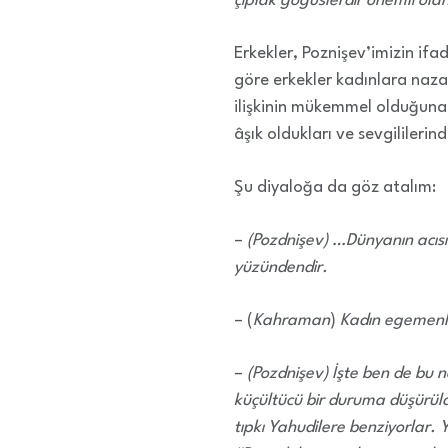
çıplak göğüslerdir önemli ola
Erkekler, Poznişev’imizin ifa
göre erkekler kadınlara nazar
ilişkinin mükemmel olduğuna 
âşık oldukları ve sevgililer
Şu diyaloğa da göz atalım:
–
(Pozdnişev) …Dünyanın acısın
yüzündendir.
– (
Kahraman
)
Kadın egemenli
–
(Pozdnişev) İşte ben de bu n
küçültücü bir duruma düşürüldü
tıpkı Yahudilere benziyorlar. 