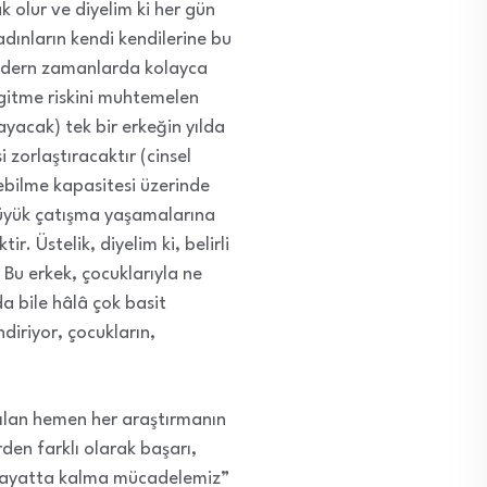
k olur ve diyelim ki her gün
adınların kendi kendilerine bu
 modern zamanlarda kolayca
 gitme riskini muhtemelen
yacak) tek bir erkeğin yılda
zorlaştıracaktır (cinsel
ebilme kapasitesi üzerinde
 büyük çatışma yaşamalarına
. Üstelik, diyelim ki, belirli
 Bu erkek, çocuklarıyla ne
da bile hâlâ çok basit
iriyor, çocukların,
pılan hemen her araştırmanın
rden farklı olarak başarı,
 “hayatta kalma mücadelemiz”