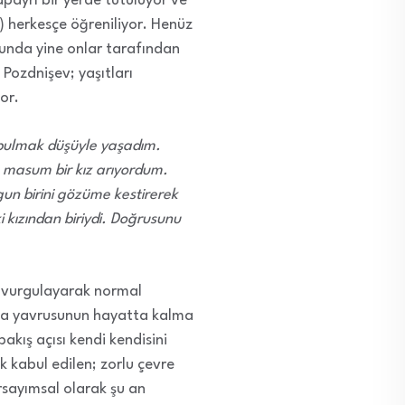
apayrı bir yerde tutuluyor ve
!) herkesçe öğreniliyor. Henüz
nunda yine onlar tarafından
 Pozdnişev; yaşıtları
or.
 bulmak düşüyle yaşadım.
 masum bir kız arıyordum.
n birini gözüme kestirerek
ki kızından biriydi. Doğrusunu
nı vurgulayarak normal
arda yavrusunun hayatta kalma
kış açısı kendi kendisini
k kabul edilen; zorlu çevre
rsayımsal olarak şu an