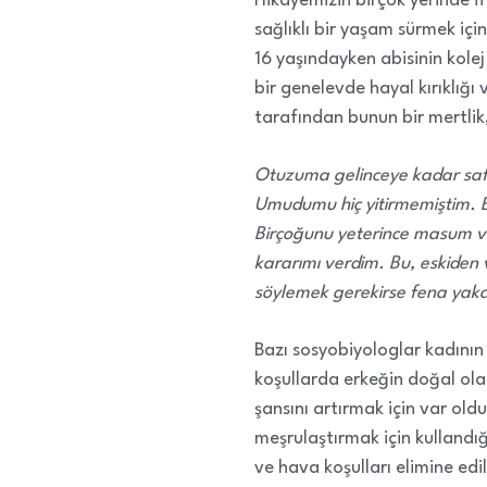
Hikâyemizin birçok yerinde if
sağlıklı bir yaşam sürmek içi
16 yaşındayken abisinin kole
bir genelevde hayal kırıklığı 
tarafından bunun bir mertlik,
Otuzuma gelinceye kadar saf 
Umudumu hiç yitirmemiştim. B
Birçoğunu yeterince masum ve
kararımı verdim. Bu, eskiden va
söylemek gerekirse fena yak
Bazı sosyobiyologlar kadının 
koşullarda erkeğin doğal ola
şansını artırmak için var ol
meşrulaştırmak için kullandığ
ve hava koşulları elimine edi