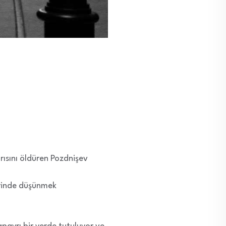
arısını öldüren Pozdnişev
erinde düşünmek