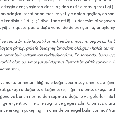
ade kadının ahlaklılığı, erkeğin ahlaksızca davranışlarından 
n erkeğin genç yaşlarda cinsel açıdan aktif olması gerektiği (
j arkadaşları tarafından masumiyetiyle dalga geçilen, en so
ve kendisinin “ düşüş” diye ifade ettiği ilk deneyimini yaşayan
 yiğitlik göstergesi olduğu yönünde de pekiştirilip, onaylanıy
ve temiz bir aile hayatı kurmak ve bu amacıma uygun bir kız
aştan çıkmış, çirkefe bulaşmış bir adam olduğum halde temiz,
 temiz bulmadığım için reddediyordum. En sonunda, bana uygu
rlıklı olup da şimdi yoksul düşmüş Penzalı bir çiftlik sahibinin i
alanmıştım.
yumurtalarının sınırlılığını, erkeğin sperm sayısının fazlalığı
rak çokeşli olduğunu, erkeğin tekeşliliğinin olumsuz koşull
duğunu ve bunun normalden sapma olduğunu vurgularlar. Bu ba
ı gerekçe itibari ile bile saçma ve geçersizdir. Olumsuz olara
lince erkeğin çokeşliliğinin önünde bir engel kalmıyor mu? Va