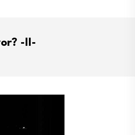
r? -II-
-