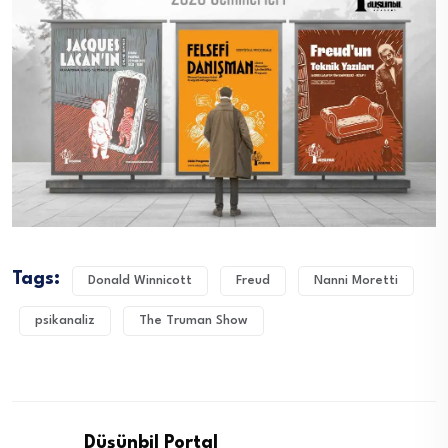
Tags:
Donald Winnicott
Freud
Nanni Moretti
psikanaliz
The Truman Show
Düşünbil Portal