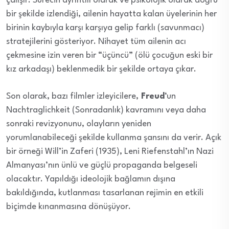
çalışır. Sürecin ayrıntılı olarak ve psikolojik olarak doğru
bir şekilde izlendiği, ailenin hayatta kalan üyelerinin her
birinin kaybıyla karşı karşıya gelip farklı (savunmacı)
stratejilerini gösteriyor. Nihayet tüm ailenin acı
çekmesine izin veren bir “üçüncü” (ölü çocuğun eski bir
kız arkadaşı) beklenmedik bir şekilde ortaya çıkar.
Son olarak, bazı filmler izleyicilere,
Freud
‘un
Nachtraglichkeit (Sonradanlık) kavramını veya daha
sonraki revizyonunu, olayların yeniden
yorumlanabileceği şekilde kullanma şansını da verir. Açık
bir örneği Will’in Zaferi (1935), Leni Riefenstahl’ın Nazi
Almanyası’nın ünlü ve güçlü propaganda belgeseli
olacaktır. Yapıldığı ideolojik bağlamın dışına
bakıldığında, kutlanması tasarlanan rejimin en etkili
biçimde kınanmasına dönüşüyor.