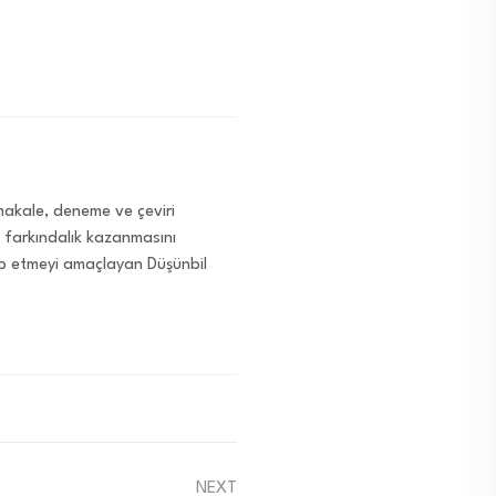
i makale, deneme ve çeviri
ve farkındalık kazanmasını
ap etmeyi amaçlayan Düşünbil
NEXT