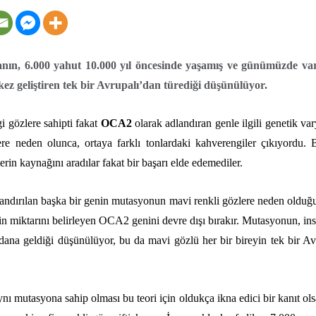
nın, 6.000 yahut 10.000 yıl öncesinde yaşamış ve günümüzde var
kez geliştiren tek bir Avrupalı’dan türediği düşünülüyor.
i gözlere sahipti fakat
OCA2
olarak adlandıran genle ilgili genetik var
ere neden olunca, ortaya farklı tonlardaki kahverengiler çıkıyordu. B
in kaynağını aradılar fakat bir başarı elde edemediler.
andırılan başka bir genin mutasyonun mavi renkli gözlere neden olduğu
n miktarını belirleyen OCA2 genini devre dışı bırakır. Mutasyonun, in
ana geldiği düşünülüyor, bu da mavi gözlü her bir bireyin tek bir A
ı mutasyona sahip olması bu teori için oldukça ikna edici bir kanıt ols