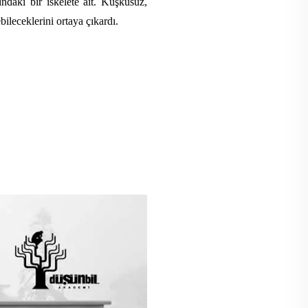
ndaki bir iskelete ait. Kuşkusuz,
leceklerini ortaya çıkardı.