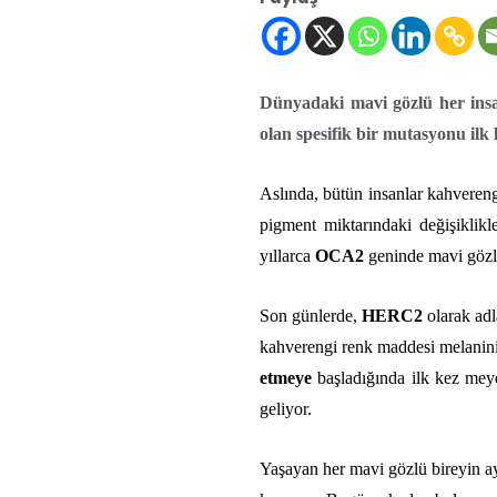
Dünyadaki mavi gözlü her insa
olan spesifik bir mutasyonu ilk 
Aslında, bütün insanlar kahvereng
pigment miktarındaki değişiklikl
yıllarca
OCA2
geninde mavi gözler
Son günlerde,
HERC2
olarak adl
kahverengi renk maddesi melanini
etmeye
başladığında ilk kez meyd
geliyor.
Yaşayan her mavi gözlü bireyin ayn