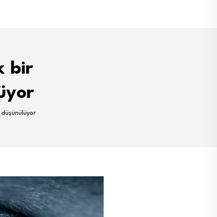
 bir
üyor
i düşünülüyor