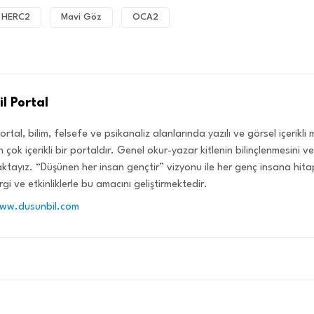
HERC2
Mavi Göz
OCA2
l Portal
ortal, bilim, felsefe ve psikanaliz alanlarında yazılı ve görsel içerikl
 çok içerikli bir portaldır. Genel okur-yazar kitlenin bilinçlenmesini 
tayız. “Düşünen her insan gençtir” vizyonu ile her genç insana hit
rgi ve etkinliklerle bu amacını geliştirmektedir.
www.dusunbil.com