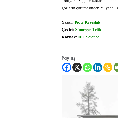
koruyor. Bugüne kadar bulunan en
gözlerin çürümesinden bu yana uz
Yazar:
Piotr Krzeslak
Çeviri:
Sümeyye Tetik
Kaynak:
IFL Science
Paylaş