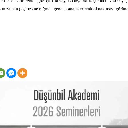
 eski safir renkli göz çifti kuzey İspanya’da keşfedilen 7.000 yaşı
un zaman geçmesine rağmen genetik analizler renk olarak mavi görünebi