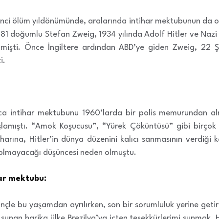
inci ölüm yıldönümünde, aralarında intihar mektubunun da ol
81 doğumlu Stefan Zweig, 1934 yılında Adolf Hitler ve Nazi i
etmişti. Önce İngiltere ardından ABD’ye giden Zweig, 22
i.
nca intihar mektubunu 1960’larda bir polis memurundan alm
lamıştı. “Amok Koşucusu”, “Yürek Çöküntüsü” gibi birçok 
tiharına, Hitler’in dünya düzenini kalıcı sanmasının verdiği 
rolmayacağı düşüncesi neden olmuştu.
har mektubu:
nçle bu yaşamdan ayrılırken, son bir sorumluluk yerine getir
unan harika ülke Brezilya’ya içten teşekkürlerimi sunmak. H