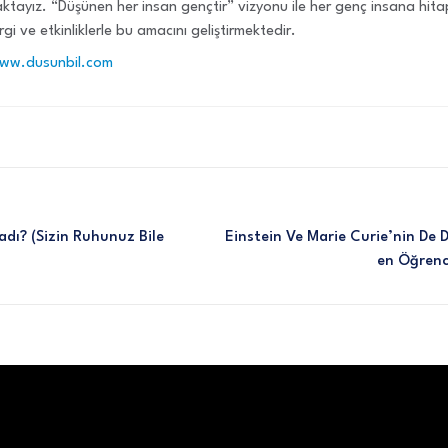
tayız. “Düşünen her insan gençtir” vizyonu ile her genç insana hit
rgi ve etkinliklerle bu amacını geliştirmektedir.
www.dusunbil.com
adı? (sizin Ruhunuz Bile
Einstein Ve Marie Curie’nin De D
En Öğrenc