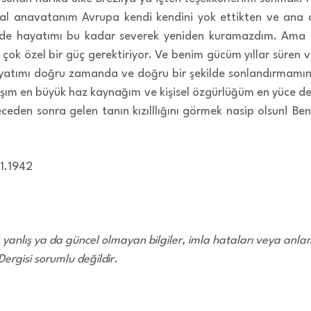
al anavatanım Avrupa kendi kendini yok ettikten ve ana d
inde hayatımı bu kadar severek yeniden kuramazdım. Ama 
ok özel bir güç gerektiriyor. Ve benim gücüm yıllar süren 
ayatımı doğru zamanda ve doğru bir şekilde sonlandırmamın 
şım en büyük haz kaynağım ve kişisel özgürlüğüm en yüce de
eden sonra gelen tanın kızılllığını görmek nasip olsun! Ben
11.1942
da yanlış ya da güncel olmayan bilgiler, imla hataları veya anl
rgisi sorumlu değildir.