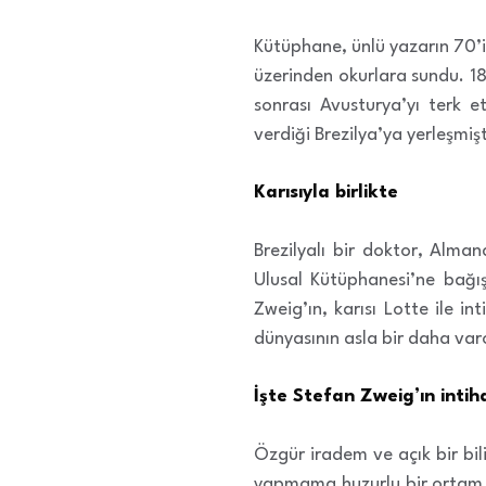
Kütüphane, ünlü yazarın 70’
üzerinden okurlara sundu. 18
sonrası Avusturya’yı terk 
verdiği Brezilya’ya yerleşmişt
Karısıyla birlikte
Brezilyalı bir doktor, Alma
Ulusal Kütüphanesi’ne bağış
Zweig’ın, karısı Lotte ile in
dünyasının asla bir daha va
İşte Stefan Zweig’ın inti
Özgür iradem ve açık bir bili
yapmama huzurlu bir ortam s