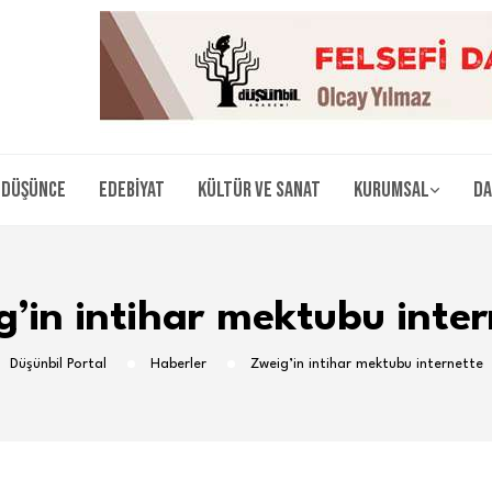
Düşünce
Edebiyat
Kültür ve Sanat
Kurumsal
Da
g’in intihar mektubu inter
Düşünbil Portal
Haberler
Zweig’in intihar mektubu internette