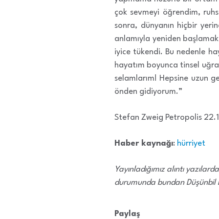
çok sevmeyi öğrendim, ruhs
sonra, dünyanın hiçbir yer
anlamıyla yeniden başlamak ç
iyice tükendi. Bu nedenle h
hayatım boyunca tinsel uğra
selamlarım! Hepsine uzun gec
önden gidiyorum.”
Stefan Zweig Petropolis 22.
Haber kaynağı
:
hürriyet
Yayınladığımız alıntı yazılar
durumunda bundan Düşünbil De
Paylaş