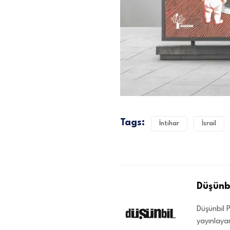
Tags:
İntihar
İsrail
Düşünbi
Düşünbil P
yayınlayan