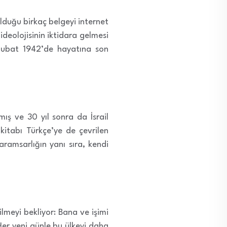
duğu birkaç belgeyi internet
deolojisinin iktidara gelmesi
 Şubat 1942’de hayatına son
ış ve 30 yıl sonra da İsrail
kitabı Türkçe’ye de çevrilen
karamsarlığın yanı sıra, kendi
ilmeyi bekliyor: Bana ve işimi
er yeni günle bu ülkeyi daha