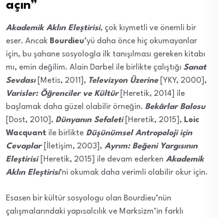
açın”
Akademik Aklın Eleştirisi
, çok kıymetli ve önemli bir
eser. Ancak
Bourdieu
’yü daha önce hiç okumayanlar
için, bu şahane sosyologla ilk tanışılması gereken kitabı
mı, emin değilim. Alain Darbel ile birlikte çalıştığı
Sanat
Sevdası
[Metis, 2011],
Televizyon Üzerine
[YKY, 2000],
Varisler: Öğrenciler ve Kültür
[Heretik, 2014] ile
başlamak daha güzel olabilir örneğin.
Bekârlar Balosu
[Dost, 2010],
Dünyanın Sefaleti
[Heretik, 2015],
Loic
Wacquant
ile birlikte
Düşünümsel Antropoloji için
Cevaplar
[İletişim, 2003],
Ayrım: Beğeni Yargısının
Eleştirisi
[Heretik, 2015] ile devam ederken
Akademik
Aklın Eleştirisi
‘ni okumak daha verimli olabilir okur için.
Esasen bir kültür sosyologu olan Bourdieu’nün
çalışmalarındaki yapısalcılık ve Marksizm’in farklı