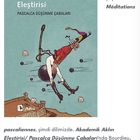
Méditations
pascaliennes
, şimdi dilimizde.
Akademik Aklın
Eleştirisi/ Pascalca Düşünme Çabaları
‘nda Bourdieu,