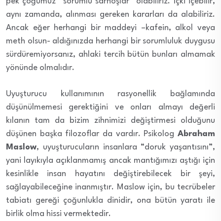
pek çoğumuz “sorumlu sarhoşlar” olabiliriz. İçki içebilir,
aynı zamanda, alınması gereken kararları da alabiliriz.
Ancak eğer herhangi bir maddeyi –kafein, alkol veya
meth
olsun- aldığınızda herhangi bir sorumluluk duygusu
sürdüremiyorsanız, ahlaki tercih bütün bunları almamak
yönünde olmalıdır.
Uyuşturucu kullanımının rasyonellik bağlamında
düşünülmemesi gerektiğini ve onları almayı değerli
kılanın tam da bizim zihnimizi değiştirmesi olduğunu
düşünen başka filozoflar da vardır. Psikolog
Abraham
Maslow
, uyuşturucuların insanlara “doruk yaşantısını”,
yani layıkıyla açıklanmamış ancak mantığımızı aştığı için
kesinlikle insan hayatını değiştirebilecek bir şeyi,
sağlayabileceğine inanmıştır. Maslow için, bu tecrübeler
tabiatı gereği çoğunlukla dinidir, ona bütün yaratı ile
birlik olma hissi vermektedir.