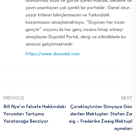
alanlarında yazılı ve görsel içerikli makale, deneme ve
çeviri yayınlayan çok içerikli bir portaldır. Genel okur-
yazar kitlenin bilinçlenmesini ve farkındalık
kazanmasını amaçlamaktayız. “Düşünen her insan
gençtir” vizyonu ile her genç insana hitap etmeyi
amaçlayan Düşünbil Portal, dergi ve etkinliklerle bu
amacını geliştirmektedir.
https://www.dusunbil.com
PREVIOUS
NEXT
Bill Nye’ın Felsefe Hakkındaki
Çoraklaştırılan Dünyaya Gön
Yorumları Tartışma
Derilen Mektuplar: Stefan Zw
Yaratacağa Benziyor
Eig – Frederike Zweig Mektupl
Aşmaları