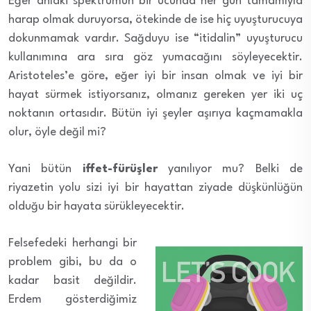
Eğer ahlaki spektrumun bir ucunda her gün tamamıyla
harap olmak duruyorsa, ötekinde de ise hiç uyuşturucuya
dokunmamak vardır. Sağduyu ise “itidalin” uyuşturucu
kullanımına ara sıra göz yumacağını söyleyecektir.
Aristoteles’e göre, eğer iyi bir insan olmak ve iyi bir
hayat sürmek istiyorsanız, olmanız gereken yer iki uç
noktanın ortasıdır. Bütün iyi şeyler aşırıya kaçmamakla
olur, öyle değil mi?
Yani bütün
iffet-fürüşler
yanılıyor mu? Belki de
riyazetin yolu sizi iyi bir hayattan ziyade düşkünlüğün
olduğu bir hayata sürükleyecektir.
Felsefedeki herhangi bir
problem gibi, bu da o
kadar basit değildir.
Erdem gösterdiğimiz