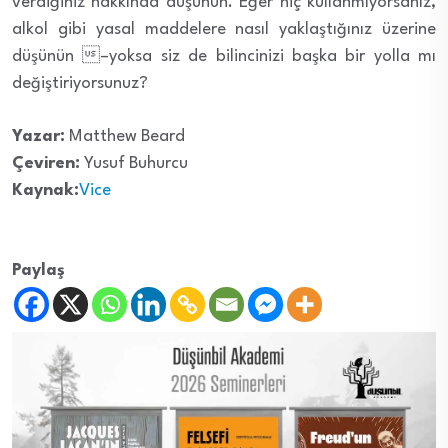
verdiğiniz hakkında düşünün. Eğer hiç kullanmıyorsanız,
alkol gibi yasal maddelere nasıl yaklaştığınız üzerine
düşünün –yoksa siz de bilincinizi başka bir yolla mı
değiştiriyorsunuz?
Yazar:
Matthew Beard
Çeviren:
Yusuf Buhurcu
Kaynak:
Vice
Paylaş