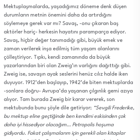
Mektuplaşmalarda, yaşadığımız döneme denk düşen
durumların metnin önemini daha da artırdığını
söylemeye gerek var mı? Savaş, -onu çıkaran baş
aktörler hariç- herkesin hayatını paramparça ediyor.
Savaş, hiçbir değer tanımadığı gibi, büyük emek ve
zaman verilerek inşa edilmiş tüm yaşam alanlarını
çölleştiriyor. Tıpkı, kendi zamanında da büyük
yazarlarından biri olan Zweig’ın varlığını dağıttığı gibi.
Zweig ise, savaşın ayak seslerini henüz cılız halde iken
duyuyor. 1912’den başlayıp, 1942’de biten mektuplarda
-sonlara doğru- Avrupa’da yaşanan çılgınlık gemi azıya
alıyor. Tam burada Zweig bir karar vererek, son
mektubunda bunu şöyle dile getiriyor;
“Sevgili Frederike,
bu mektup eline geçtiğinde ben kendimi eskisinden çok
daha iyi hissediyor olacağım… Petropolis hoşuma
gidiyordu. Fakat çalışmalarım için gerekli olan kitaplar