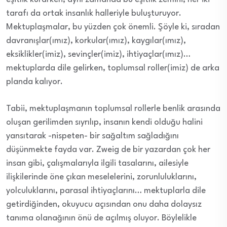
tarafı da ortak insanlık halleriyle buluşturuyor.
Mektuplaşmalar, bu yüzden çok önemli. Şöyle ki, sıradan
davranışlar(ımız), korkular(ımız), kaygılar(ımız),
eksiklikler(imiz), sevinçler(imiz), ihtiyaçlar(ımız)…
mektuplarda dile gelirken, toplumsal roller(imiz) de arka
planda kalıyor.
Tabii, mektuplaşmanın toplumsal rollerle benlik arasında
oluşan gerilimden sıyrılıp, insanın kendi olduğu halini
yansıtarak -nispeten- bir sağaltım sağladığını
düşünmekte fayda var. Zweig de bir yazardan çok her
insan gibi, çalışmalarıyla ilgili tasalarını, ailesiyle
ilişkilerinde öne çıkan meselelerini, zorunluluklarını,
yolculuklarını, parasal ihtiyaçlarını… mektuplarla dile
getirdiğinden, okuyucu açısından onu daha dolaysız
tanıma olanağının önü de açılmış oluyor. Böylelikle