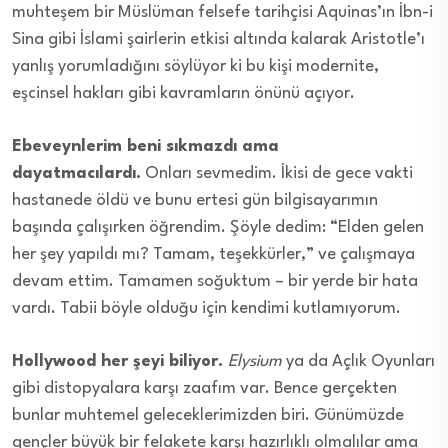
muhteşem bir Müslüman felsefe tarihçisi Aquinas’ın İbn-i
Sina gibi İslami şairlerin etkisi altında kalarak Aristotle’ı
yanlış yorumladığını söylüyor ki bu kişi modernite,
eşcinsel hakları gibi kavramların önünü açıyor.
Ebeveynlerim beni sıkmazdı ama
dayatmacılardı.
Onları sevmedim. İkisi de gece vakti
hastanede öldü ve bunu ertesi gün bilgisayarımın
başında çalışırken öğrendim. Şöyle dedim: “Elden gelen
her şey yapıldı mı? Tamam, teşekkürler,” ve çalışmaya
devam ettim. Tamamen soğuktum – bir yerde bir hata
vardı. Tabii böyle olduğu için kendimi kutlamıyorum.
Hollywood her şeyi biliyor.
Elysium
ya da Açlık Oyunları
gibi distopyalara karşı zaafım var. Bence gerçekten
bunlar muhtemel geleceklerimizden biri. Günümüzde
gençler büyük bir felakete karşı hazırlıklı olmalılar ama