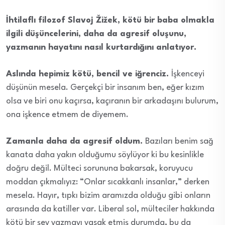
İhtilaflı filozof Slavoj Žižek, kötü bir baba olmakla
ilgili düşüncelerini, daha da agresif oluşunu,
yazmanın hayatını nasıl kurtardığını anlatıyor.
Aslında hepimiz kötü, bencil ve iğrenciz.
İşkenceyi
düşünün mesela. Gerçekçi bir insanım ben, eğer kızım
olsa ve biri onu kaçırsa, kaçıranın bir arkadaşını bulurum,
ona işkence etmem de diyemem.
Zamanla daha da agresif oldum.
Bazıları benim sağ
kanata daha yakın olduğumu söylüyor ki bu kesinlikle
doğru değil. Mülteci sorununa bakarsak, koruyucu
moddan çıkmalıyız: “Onlar sıcakkanlı insanlar,” derken
mesela. Hayır, tıpkı bizim aramızda olduğu gibi onların
arasında da katiller var. Liberal sol, mülteciler hakkında
kötü bir şey yazmayı yasak etmiş durumda, bu da