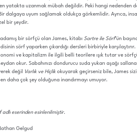
rken yatakta uzanmak mübah değildir. Peki hangi nedenden do
 Bir dalgaya uyum sağlamak oldukça görkemlidir. Ayrıca, insan
el bir şeydir.
 adamış bir sörfçü olan James, kitabı
Sartre ile Sörf
‘ün başın
ndisinin sörf yaparken çıkardığı dersleri birbiriyle karşılaştırı
nomi ve kapitalizm ile ilgili belli teorilere ışık tutar ve sörfç
meydan okur. Sabahınızı dondurucu suda yukarı aşağı sallana
yerek değil
Varlık ve Hiçlik
okuyarak geçirseniz bile, James sizi
rden daha çok şey olduğuna inandırmayı umuyor.
adlı eserinden esinlenilmiştir.
athan Gelgud