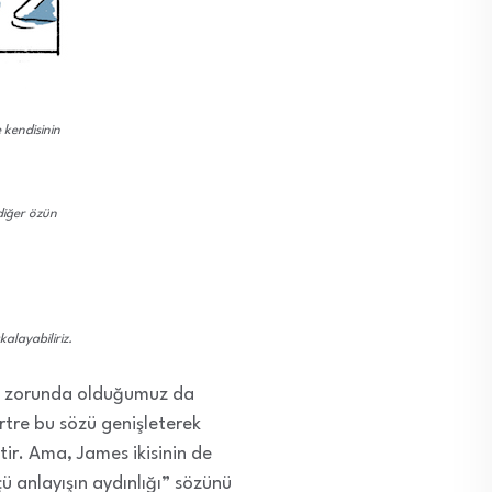
 kendisinin
diğer özün
alayabiliriz.
k zorunda olduğumuz da
tre bu sözü genişleterek
ir. Ama, James ikisinin de
ü anlayışın aydınlığı” sözünü