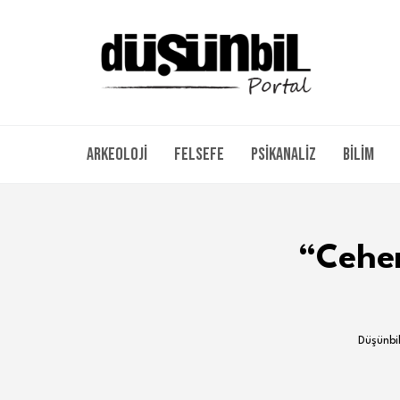
Arkeoloji
Felsefe
Psikanaliz
Bilim
“Cehen
Düşünbil