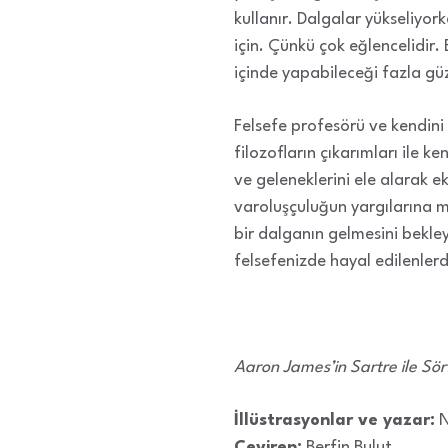
kullanır. Dalgalar yükseliyo
için. Çünkü çok eğlencelidir.
içinde yapabileceği fazla güz
Felsefe profesörü ve kendini
filozofların çıkarımları ile ke
ve geleneklerini ele alarak eko
varoluşçuluğun yargılarına 
bir dalganın gelmesini bekle
felsefenizde hayal edilenle
Aaron James’in Sartre ile Sörf 
İllüstrasyonlar ve yazar:
N
Çeviren:
Berfin Bulut