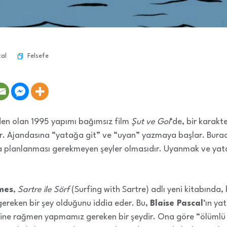
Felsefe
tal
en olan 1995 yapımı bağımsız film
Şut ve Gol
‘de, bir karakt
r. Ajandasına “yatağa git” ve “uyan” yazmaya başlar. Burada
a planlanması gerekmeyen şeyler olmasıdır. Uyanmak ve yat
mes
,
Sartre ile Sörf
(Surfing with Sartre) adlı yeni kitabında
gereken bir şey olduğunu iddia eder. Bu,
Blaise Pascal
‘ın ya
tine rağmen yapmamız gereken bir şeydir. Ona göre “ölüml