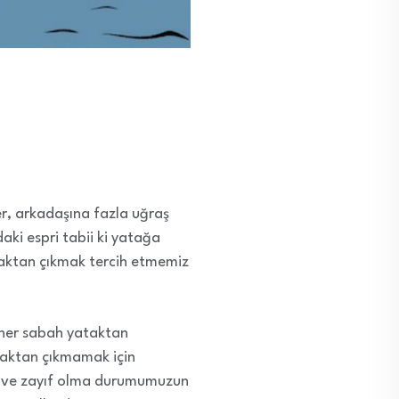
er, arkadaşına fazla uğraş
ki espri tabii ki yatağa
aktan çıkmak tercih etmemiz
, her sabah yataktan
taktan çıkmamak için
ü ve zayıf olma durumumuzun