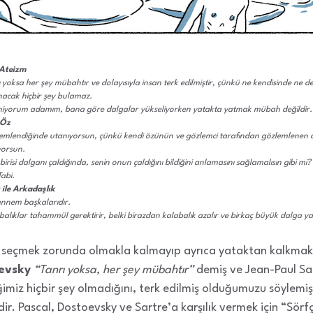
 Ateizm
ı yoksa her şey mübahtır ve dolayısıyla insan terk edilmiştir, çünkü ne kendisinde ne de
nacak hiçbir şey bulamaz.
emiyorum adamım, bana göre dalgalar yükseliyorken yatakta yatmak mübah değildir.
 Öz
lemlendiğinde utanıyorsun, çünkü kendi özünün ve gözlemci tarafından gözlemlenen 
yorsun.
birisi dalganı çaldığında, senin onun çaldığını bildiğini anlamasını sağlamalısın gibi mi?
Tabi.
 ile Arkadaşlık
ennem başkalarıdır.
balıklar tahammül gerektirir, belki birazdan kalabalık azalır ve birkaç büyük dalga yak
 seçmek zorunda olmakla kalmayıp ayrıca yataktan kalkma
evsky
“Tanrı yoksa, her şey mübahtır”
demiş ve Jean-Paul Sar
miz hiçbir şey olmadığını, terk edilmiş olduğumuzu söylemişt
r. Pascal, Dostoevsky ve Sartre’a karşılık vermek için “Sörfç