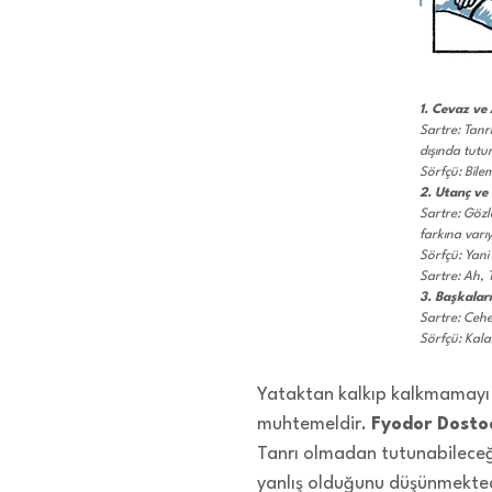
1. Cevaz ve
Sartre: Tanr
dışında tutu
Sörfçü: Bil
2. Utanç ve
Sartre: Göz
farkına varı
Sörfçü: Yani 
Sartre: Ah, 
3. Başkaları
Sartre: Ceh
Sörfçü: Kala
Yataktan kalkıp kalkmamayı
muhtemeldir.
Fyodor Dosto
Tanrı olmadan tutunabileceği
yanlış olduğunu düşünmektedi