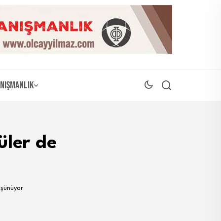
nışmanlık
üler de
üşünüyor