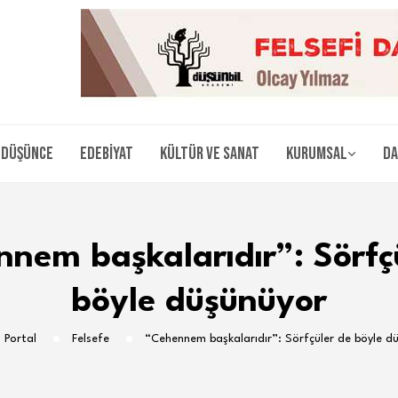
Düşünce
Edebiyat
Kültür ve Sanat
Kurumsal
Da
nem başkalarıdır”: Sörfç
böyle düşünüyor
 Portal
Felsefe
“Cehennem başkalarıdır”: Sörfçüler de böyle d