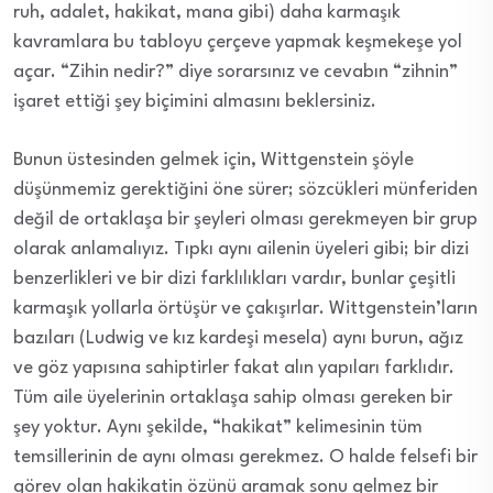
ruh, adalet, hakikat, mana gibi) daha karmaşık
kavramlara bu tabloyu çerçeve yapmak keşmekeşe yol
açar. “Zihin nedir?” diye sorarsınız ve cevabın “zihnin”
işaret ettiği şey biçimini almasını beklersiniz.
Bunun üstesinden gelmek için, Wittgenstein şöyle
düşünmemiz gerektiğini öne sürer; sözcükleri münferiden
değil de ortaklaşa bir şeyleri olması gerekmeyen bir grup
olarak anlamalıyız. Tıpkı aynı ailenin üyeleri gibi; bir dizi
benzerlikleri ve bir dizi farklılıkları vardır, bunlar çeşitli
karmaşık yollarla örtüşür ve çakışırlar. Wittgenstein’ların
bazıları (Ludwig ve kız kardeşi mesela) aynı burun, ağız
ve göz yapısına sahiptirler fakat alın yapıları farklıdır.
Tüm aile üyelerinin ortaklaşa sahip olması gereken bir
şey yoktur. Aynı şekilde, “hakikat” kelimesinin tüm
temsillerinin de aynı olması gerekmez. O halde felsefi bir
görev olan hakikatin özünü aramak sonu gelmez bir