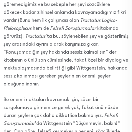
göremediğimiz ve bu sebeple her şeyi sözcüklere
dökecek kadar zihinsel anlamda kavrayamadığımız fikri
vardır (Bunu hem ilk çalışması olan
Tractatus Logico-
Philosophicus
hem de
Felsefi Soruşturmalar
kitabında
görürüz).
Tractatus
’ta bu, söylenebilen şey ve gösterilmiş
şey arasındaki ayrım olarak karşımıza çıkar.
“Konuşamadığın şey hakkında sessiz kalmalısın” der
kitabının o ünlü son cümlesinde, fakat özel bir diyalog ve
mektuplaşmasında belirttiği gibi Wittgenstein, hakkında
sessiz kalınması gereken şeylerin en önemli şeyler
olduğuna inanır.
Bu önemli noktaları kavramak için, sözel bir
sorgulamaya girmemize gerek yok, fakat önümüzde
duran şeylere çok daha dikkatlice bakmalıyız.
Felsefi
Soruşturmalar
’da Wittgenstein “Düşünmeyin, bakın!”
der. Ona göre, felsefi keşmekeşin nedeni, sözcüklerle