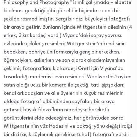
Philosophy and Photography” isimli çalışmada – elbette
ki olması gerektiği gibi görsel bir biçimde – canlı bir
şekilde resmedilmiştir. Sergi bir dizi büyüleyici fotoğrafı
bir araya getirir. Bunların içinde Wittgenstein ailesinin (4
erkek, 3 kız kardeşi vardı) Viyana’daki saray yavrusu
evlerinde çekilmiş resimleri; Wittgenstein’ın kendisinin
bebekken, bahriye üniformasıyla genç bir erkekken,
öğrenciyken, askerken ve son olarak akademisyenken
çekilmiş fotoğrafları; kız kardeşi Gretl için Viyana’da
tasarladığı modernist evin resimleri; Woolworths’tayken
satın aldığı ucuz bir kamera ile çektiği tatil şipşakları;
kendi arkadaşları ve aile üyelerinin küçük resimlerinin
olduğu fotoğraf albümünden sayfalar; bir araya
getirsek büyük filozofların neredeyse hareketli
görüntülerini elde edeceğimiz, her görüntüden sonra
Wittgenstein’ın yüz ifadesini ve baktığı yönü değiştirdiği
bir dizi (açık söylemek gerekirse tuhaf) fotoğrafı vardır.