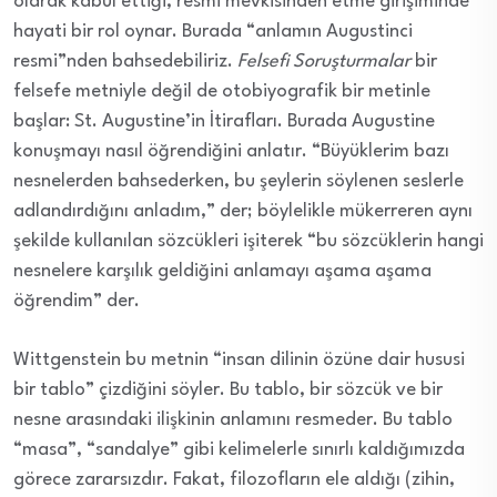
olarak kabul ettiği, resmi mevkisinden etme girişiminde
hayati bir rol oynar. Burada “anlamın Augustinci
resmi”nden bahsedebiliriz.
Felsefi Soruşturmalar
bir
felsefe metniyle değil de otobiyografik bir metinle
başlar: St. Augustine’in İtirafları. Burada Augustine
konuşmayı nasıl öğrendiğini anlatır. “Büyüklerim bazı
nesnelerden bahsederken, bu şeylerin söylenen seslerle
adlandırdığını anladım,” der; böylelikle mükerreren aynı
şekilde kullanılan sözcükleri işiterek “bu sözcüklerin hangi
nesnelere karşılık geldiğini anlamayı aşama aşama
öğrendim” der.
Wittgenstein bu metnin “insan dilinin özüne dair hususi
bir tablo” çizdiğini söyler. Bu tablo, bir sözcük ve bir
nesne arasındaki ilişkinin anlamını resmeder. Bu tablo
“masa”, “sandalye” gibi kelimelerle sınırlı kaldığımızda
görece zararsızdır. Fakat, filozofların ele aldığı (zihin,