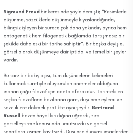
Sigmund Freud
bir keresinde şöyle demişti; “Resimlerle
düşünme, sözcüklerle düşünmeyle kıyaslandığında,
bilinçsiz işleyen bir sürece çok daha yakındır, ayrıca hem
ontogenetik hem filogenetik bağlamda tartışmasız bir
şekilde daha eski bir tarihe sahiptir”. Bir başka deyişle,
görsel olarak düşünmeye dair iptidai ve temel bir şeyler
vardır.
Bu tarz bir bakış açısı, tüm düşüncelerin kelimeleri
kullanmak suretiyle oluşturulan önermeler olduğuna
inanan çoğu filozof için adeta aforozdur. Tarihteki en
seçkin filozofların bazılarına göre, düşünme eylemi ve
sözcüklere dökmek pratikte aynı şeydir.
Bertrand
Russell
bazen hayal kırıklığına uğrardı, zira
görselleştirme konusunda umutsuzdu ve görsel
sanatlara kısmen kayıtsızdı. Düşünce dünyası imgelerden