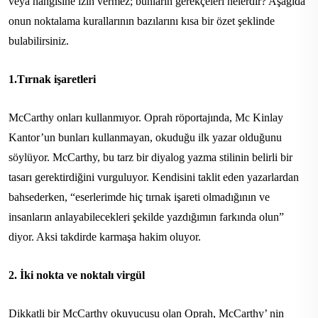
veya hangisine izin vermez; bunların gerekçeleri nelerdir? Aşağıda
onun noktalama kurallarının bazılarını kısa bir özet şeklinde
bulabilirsiniz.
1.Tırnak işaretleri
McCarthy onları kullanmıyor. Oprah röportajında, Mc Kinlay
Kantor’un bunları kullanmayan, okuduğu ilk yazar olduğunu
söylüyor. McCarthy, bu tarz bir diyalog yazma stilinin belirli bir
tasarı gerektirdiğini vurguluyor. Kendisini taklit eden yazarlardan
bahsederken, “eserlerimde hiç tırnak işareti olmadığının ve
insanların anlayabilecekleri şekilde yazdığımın farkında olun”
diyor. Aksi takdirde karmaşa hakim oluyor.
2. İki nokta ve noktalı virgül
Dikkatli bir McCarthy okuyucusu olan Oprah, McCarthy’ nin