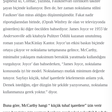
Şüphesiz ki, Cormac, yazında, Faulknervari özellikleri takdire
şayan biçimde kullanıyor. Ben de, her zaman noktalama stilini
Faulkner’dan miras aldığını düşünmüşümdür. Fakat nadir
röportajlarından birinde, (Oprah Winfrey ile olan ve televizyonda
gösterilen) iki diğer öncülden bahsediyor: James Joyce ve 1955’de
Andersonville
adlı kitabıyla Pulitzer Ödülü kazanan unutulmuş
roman yazarı MacKinlay Kantor. Joyce’un etkisi baskın biçimde
ortaya çıkıyor ve noktalama tartışmasına gelince, McCarthy,
minimalist yaklaşımı maksimum berraklık yaratmada kullandığını
vurguluyor. Joyce’ dan bahsederken, “James Joyce, noktalama
konusunda iyi bir model. Noktalamayı mutlak minimum değerde
tutuyor. Sayfayı küçük, tuhaf işaretlerle lekelemenin anlamı yok.
Demek istediğim, eğer düzgün bir şekilde yazıyorsanız, noktalama
kullanmanıza gerek yoktur.” diyor.
Buna göre, McCarthy hangi “ küçük tuhaf işaretlere” izin verir