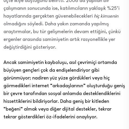
üçte ikiye düştüğünü
belirtti
. 2006’da yapılan bir
çalışmanın sonucunda ise, katılımcıların yaklaşık %25’i
hayatlarında gerçekten güvenebilecekleri
hiç kimsenin
olmadığını söyledi. Daha yakın zamanda yapılmış
araştırmalar, bu tür gelişmelerin devam ettiğini, çünkü
ergenler arasında samimiyetin artık rasyonellikle yer
değiştirdiğini gösteriyor.
Ancak samimiyetin kayboluşu, asıl çevrimiçi ortamda
büyüyen gençleri çok da endişelendiriyor gibi
görünmüyor; nadiren yüz yüze gördükleri veya hiç
görmedikleri internet “arkadaşlarının” oluşturduğu geniş
bir çevre tarafından sosyal anlamda desteklendiklerini
hissettiklerini bildiriyorlar. Daha geniş bir kitleden
“beğeni” almak veya diğer dijital destekler, tekrar
tekrar gösterdikleri öz-ifadelerini onaylıyor.