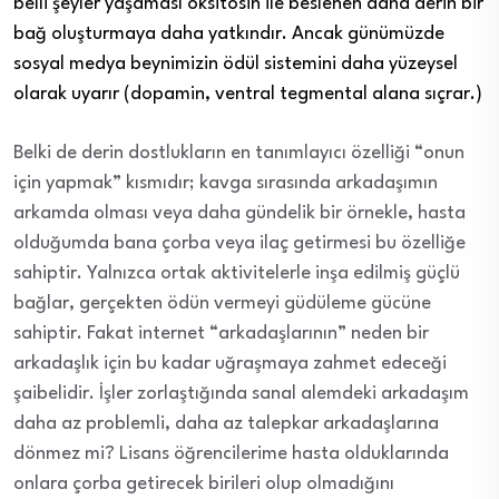
belli şeyler yaşaması oksitosin ile beslenen daha derin bir
bağ oluşturmaya daha yatkındır. Ancak günümüzde
sosyal medya beynimizin ödül sistemini daha yüzeysel
olarak uyarır (dopamin, ventral tegmental alana sıçrar.)
Belki de derin dostlukların en tanımlayıcı özelliği “onun
için yapmak” kısmıdır; kavga sırasında arkadaşımın
arkamda olması veya daha gündelik bir örnekle, hasta
olduğumda bana çorba veya ilaç getirmesi bu özelliğe
sahiptir. Yalnızca ortak aktivitelerle inşa edilmiş güçlü
bağlar, gerçekten ödün vermeyi güdüleme gücüne
sahiptir. Fakat internet “arkadaşlarının” neden bir
arkadaşlık için bu kadar uğraşmaya zahmet edeceği
şaibelidir. İşler zorlaştığında sanal alemdeki arkadaşım
daha az problemli, daha az talepkar arkadaşlarına
dönmez mi? Lisans öğrencilerime hasta olduklarında
onlara çorba getirecek birileri olup olmadığını