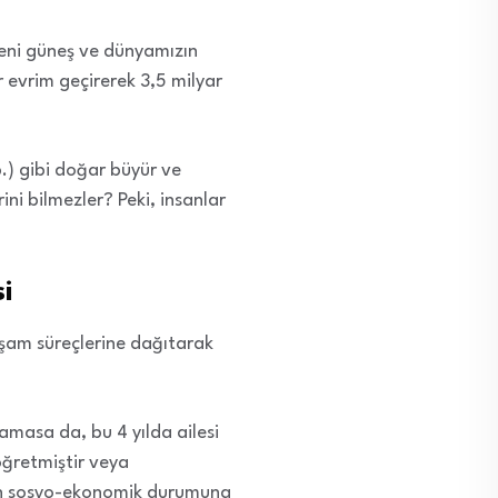
deni güneş ve dünyamızın
 evrim geçirerek 3,5 milyar
b.) gibi doğar büyür ve
ini bilmezler? Peki, insanlar
i
yaşam süreçlerine dağıtarak
rlamasa da, bu 4 yılda ailesi
öğretmiştir veya
nin sosyo-ekonomik durumuna