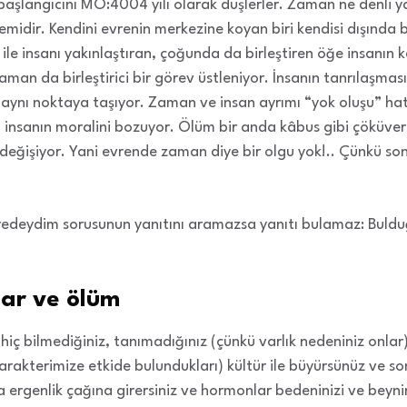
başlangıcını MÖ:4004 yılı olarak düşlerler. Zaman ne denli yak
nemidir. Kendini evrenin merkezine koyan biri kendisi dışında
le insanı yakınlaştıran, çoğunda da birleştiren öğe insanın 
an da birleştirici bir görev üstleniyor. İnsanın tanrılaşması 
 aynı noktaya taşıyor. Zaman ve insan ayrımı “yok oluşu” hatı
 insanın moralini bozuyor. Ölüm bir anda kâbus gibi çöküver
r değişiyor. Yani evrende zaman diye bir olgu yok!.. Çünkü s
redeydim sorusunun yanıtını aramazsa yanıtı bulamaz: Bulduğ
lar ve ölüm
iç bilmediğiniz, tanımadığınız (çünkü varlık nedeniniz onlar) b
arakterimize etkide bulundukları) kültür ile büyürsünüz ve so
a ergenlik çağına girersiniz ve hormonlar bedeninizi ve beynini