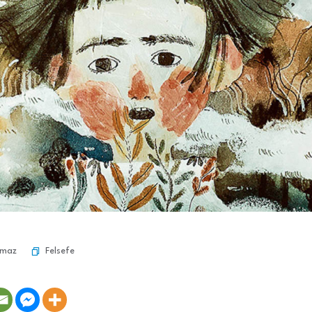
Felsefe
lmaz