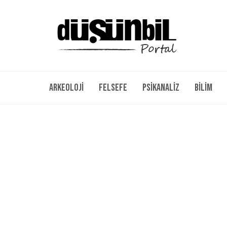
Arkeoloji
Felsefe
Psikanaliz
Bilim