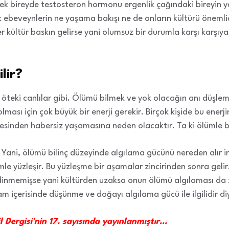
ek bireyde testosteron hormonu ergenlik çağındaki bireyin 
k ebeveynlerin ne yaşama bakışı ne de onların kültürü önemlid
ğer kültür baskın gelirse yani olumsuz bir durumla karşı karşı
lir?
 öteki canlılar gibi. Ölümü bilmek ve yok olacağın anı düşl
ması için çok büyük bir enerji gerekir. Birçok kişide bu enerj
sinden habersiz yaşamasına neden olacaktır. Ta ki ölümle bil
? Yani, ölümü bilinç düzeyinde algılama gücünü nereden alır i
e yüzleşir. Bu yüzleşme bir aşamalar zincirinden sonra gelir
edinmemişse yani kültürden uzaksa onun ölümü algılaması da 
aşam içerisinde düşünme ve doğayı algılama gücü ile ilgilidir diy
 Dergisi’nin 17. sayısında yayınlanmıştır…