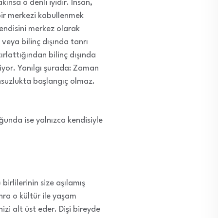
ınsa o denli iyidir. İnsan,
 bir merkezi kabullenmek
kendisini merkez olarak
veya bilinç dışında tanrı
rlattığından bilinç dışında
iyor. Yanılgı şurada: Zaman
onsuzlukta başlangıç olmaz.
unda ise yalnızca kendisiyle
irlilerinin size aşılamış
nra o kültür ile yaşam
zi alt üst eder. Dişi bireyde