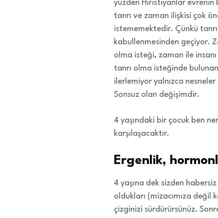
yüzden Hıristiyanlar evrenin 
tanrı ve zaman ilişkisi çok ö
istememektedir. Çünkü tanrı i
kabullenmesinden geçiyor. Zam
olma isteği, zaman ile insanı
tanrı olma isteğinde bulunan
ilerlemiyor yalnızca nesnele
Sonsuz olan değişimdir.
4 yaşındaki bir çocuk ben ne
karşılaşacaktır.
Ergenlik, hormon
4 yaşına dek sizden habersiz h
oldukları (mizacımıza değil k
çizginizi sürdürürsünüz. Sonr