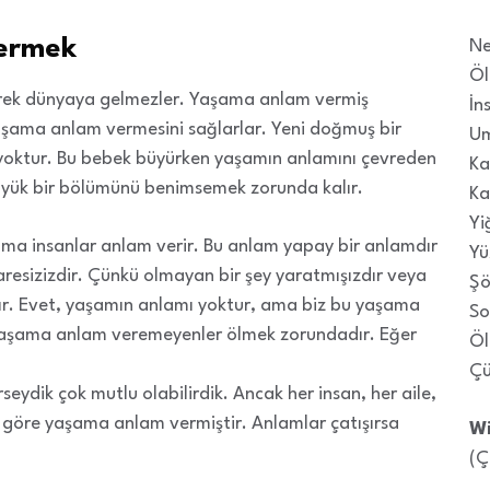
ermek
Ne
Öl
rek dünyaya gelmezler. Yaşama anlam vermiş
İn
yaşama anlam vermesini sağlarlar. Yeni doğmuş bir
Um
 yoktur. Bu bebek büyürken yaşamın anlamını çevreden
Ka
üyük bir bölümünü benimsemek zorunda kalır.
Ka
Yi
ma insanlar anlam verir. Bu anlam yapay bir anlamdır
Yü
aresizizdir. Çünkü olmayan bir şey yaratmışızdır veya
Şö
r. Evet, yaşamın anlamı yoktur, ama biz bu yaşama
So
aşama anlam veremeyenler ölmek zorundadır. Eğer
Öl
Çü
eydik çok mutlu olabilirdik. Ancak her insan, her aile,
ne göre yaşama anlam vermiştir. Anlamlar çatışırsa
Wi
(Ç