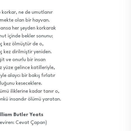
 korkar, ne de umutlanır
mekte olan bir hayvan.
sansa her şeyden korkarak
ut içinde bekler sonunu;
ç kez ölmüştür de o,
ç kez dirilmiştir yeniden.
ğit ve onurlu bir insan
z yüze gelince katilleriyle,
yle alaycı bir bakış fırlatır
luğunu keseceklere.
ümü iliklerine kadar tanır o,
nkü insandır ölümü yaratan.
lliam Butler Yeats
eviren: Cevat Çapan)