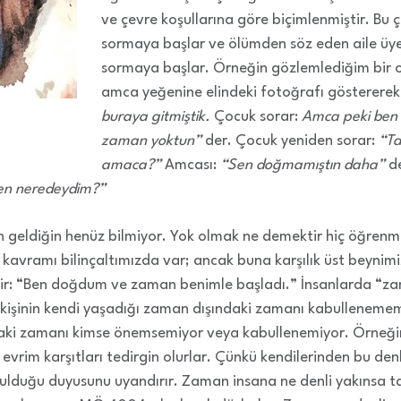
ve çevre koşullarına göre biçimlenmiştir. Bu
sormaya başlar ve ölümden söz eden aile üyeler
sormaya başlar. Örneğin gözlemlediğim bir o
amca yeğenine elindeki fotoğrafı göstererek 
buraya gitmiştik.
Çocuk sorar:
Amca peki ben
zaman yoktun”
der. Çocuk yeniden sorar:
“T
amaca?”
Amcası:
“Sen doğmamıştın daha”
de
n neredeydim?”
n geldiğin henüz bilmiyor. Yok olmak ne demektir hiç öğrenm
kavramı bilinçaltımızda var; ancak buna karşılık üst beynimi
ir: “Ben doğdum ve zaman benimle başladı.” İnsanlarda “zama
 kişinin kendi yaşadığı zaman dışındaki zamanı kabulleneme
aki zamanı kimse önemsemiyor veya kabullenemiyor. Örneğin 
evrim karşıtları tedirgin olurlar. Çünkü kendilerinden bu denl
ulduğu duyusunu uyandırır. Zaman insana ne denli yakınsa tan