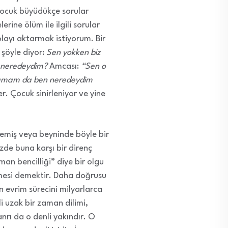
 çocuk büyüdükçe sorular
ine ölüm ile ilgili sorular
layı aktarmak istiyorum. Bir
şöyle diyor:
Sen yokken biz
 neredeydim?
Amcası:
“Sen o
amam da ben neredeydim
r. Çocuk sinirleniyor ve yine
emiş veya beyninde böyle bir
zde buna karşı bir direnç
n bencilliği” diye bir olgu
mesi demektir. Daha doğrusu
evrim sürecini milyarlarca
i uzak bir zaman dilimi,
rı da o denli yakındır. O