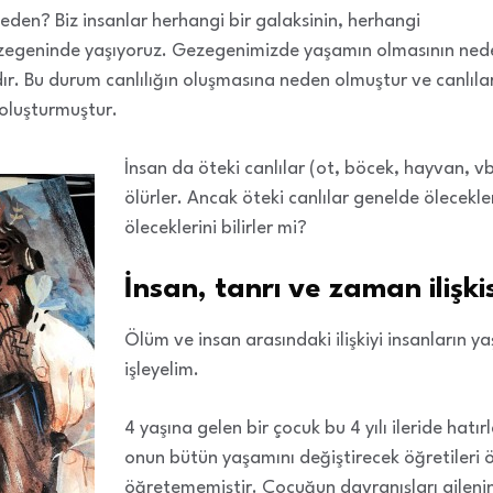
den? Biz insanlar herhangi bir galaksinin, herhangi
 gezegeninde yaşıyoruz. Gezegenimizde yaşamın olmasının ne
r. Bu durum canlılığın oluşmasına neden olmuştur ve canlılar
 oluşturmuştur.
İnsan da öteki canlılar (ot, böcek, hayvan, v
ölürler. Ancak öteki canlılar genelde ölecekler
öleceklerini bilirler mi?
İnsan, tanrı ve zaman ilişkis
Ölüm ve insan arasındaki ilişkiyi insanların 
işleyelim.
4 yaşına gelen bir çocuk bu 4 yılı ileride hatı
onun bütün yaşamını değiştirecek öğretileri 
öğretememiştir. Çocuğun davranışları aile