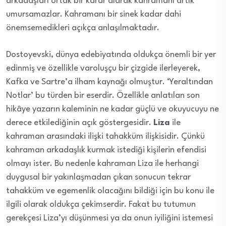
arkadaşları ortak bir karar alarak kahramanı artık
umursamazlar. Kahramanı bir sinek kadar dahi
önemsemedikleri açıkça anlaşılmaktadır.
Dostoyevski, dünya edebiyatında oldukça önemli bir yer
edinmiş ve özellikle varoluşçu bir çizgide ilerleyerek,
Kafka ve Sartre’a ilham kaynağı olmuştur. ‘Yeraltından
Notlar’ bu türden bir eserdir. Özellikle anlatılan son
hikâye yazarın kaleminin ne kadar güçlü ve okuyucuyu ne
derece etkilediğinin açık göstergesidir.
Liza
ile
kahraman arasındaki ilişki tahakküm ilişkisidir. Çünkü
kahraman arkadaşlık kurmak istediği kişilerin efendisi
olmayı ister. Bu nedenle kahraman Liza ile herhangi
duygusal bir yakınlaşmadan çıkan sonucun tekrar
tahakküm ve egemenlik olacağını bildiği için bu konu ile
ilgili olarak oldukça çekimserdir. Fakat bu tutumun
gerekçesi Liza’yı düşünmesi ya da onun iyiliğini istemesi