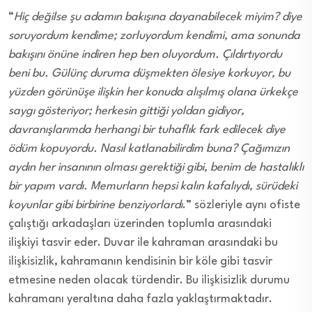
“
Hiç değilse şu adamın bakışına dayanabilecek miyim? diye
soruyordum kendime; zorluyordum kendimi, ama sonunda
bakışını önüne indiren hep ben oluyordum. Çıldırtıyordu
beni bu. Gülünç duruma düşmekten ölesiye korkuyor, bu
yüzden görünüşe ilişkin her konuda alışılmış olana ürkekçe
saygı gösteriyor; herkesin gittiği yoldan gidiyor,
davranışlarımda herhangi bir tuhaflık fark edilecek diye
ödüm kopuyordu. Nasıl katlanabilirdim buna? Çağımızın
aydın her insanının olması gerektiği gibi, benim de hastalıklı
bir yapım vardı. Memurların hepsi kalın kafalıydı, sürüdeki
koyunlar gibi birbirine benziyorlardı
.” sözleriyle aynı ofiste
çalıştığı arkadaşları üzerinden toplumla arasındaki
ilişkiyi tasvir eder. Duvar ile kahraman arasındaki bu
ilişkisizlik, kahramanın kendisinin bir köle gibi tasvir
etmesine neden olacak türdendir. Bu ilişkisizlik durumu
kahramanı yeraltına daha fazla yaklaştırmaktadır.