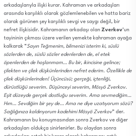
arkadaşlarıyla ilişki kurar. Kahraman ve arkadaşları
arasında karşılıklı olarak gözlemlenebilen ve hatta bariz
olarak görünen şey karşılıklı sevgi ve saygı değil, bir
nefret ilişkisidir. Kahramanın arkadaşı olan
Zverkov
’un
tayininin çıkması üzere verilen yemekte kahraman ayağa
kalkarak “
Sayın Teğmenim, bilmenizi isterim ki, süslü
sözlerden de, süslü sözler edenlerden de, el etek
öpenlerden de hoşlanmam… Bu bir, ikincisine gelince;
çilekten ve çilek düşkünlerinden nefret ederim. Özellikle de
çilek düşkünlerinden! Üçüncüsü; gerçeği, içtenliği,
dürüstlüğü severim. Düşünceyi severim, Mösyö Zverkov.
Eşit düzeyde gerçek dostluğu severim. Ama sevmediğim…
Hım… Sevdiğim bir şey de… Ama ne diye uzatıyorum sözü?
Sağlığınıza kaldırıyorum kadehimi Mösyö Zverkov
” der.
Kahramanın bu konuşmasından sonra Zverkov ve diğer
arkadaşları oldukça sinirlenirler. Bu olaydan sonra