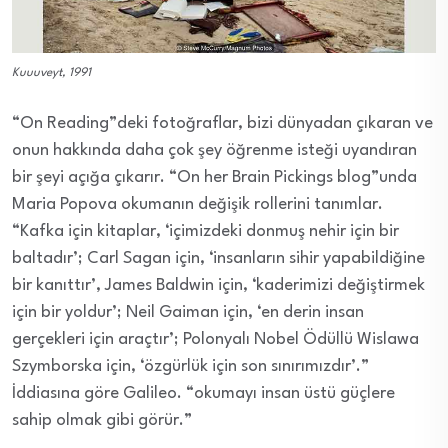
Kuuuveyt, 1991
“On Reading”deki fotoğraflar, bizi dünyadan çıkaran ve
onun hakkında daha çok şey öğrenme isteği uyandıran
bir şeyi açığa çıkarır. “On her Brain Pickings blog”unda
Maria Popova okumanın değişik rollerini tanımlar.
“Kafka için kitaplar, ‘içimizdeki donmuş nehir için bir
baltadır’; Carl Sagan için, ‘insanların sihir yapabildiğine
bir kanıttır’, James Baldwin için, ‘kaderimizi değiştirmek
için bir yoldur’; Neil Gaiman için, ‘en derin insan
gerçekleri için araçtır’; Polonyalı Nobel Ödüllü Wislawa
Szymborska için, ‘özgürlük için son sınırımızdır’.”
İddiasına göre Galileo. “okumayı insan üstü güçlere
sahip olmak gibi görür.”