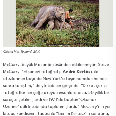
Chiang Mai, Tayland, 2010
McCurry, büyük Macar öncüsünden etkilenmiştir. Steve
McCurry: “Efsanevi fotoğrafçı
André Kertész
ile
otuzlarımın başında New York’a taşınmamdan hemen
sonra tanıştım,” der, kitabının girişinde. “Dikkat çekici
fotoğraflarının çoğu okuyan insanlara aitti. 50 yıllık bir
süreçte çekilmişlerdi ve 1971’de basılan ‘Okumak
Üzerine’ adlı kitabında toplanmışlardı.” McCurry’nin yeni
kitabı, kendisinin ifadesi ile “benim Kertész’in sanatına,