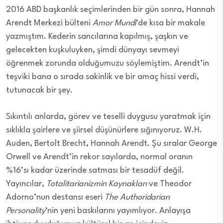
2016 ABD başkanlık seçimlerinden bir gün sonra, Hannah
Arendt Merkezi bülteni
Amor Mundi
‘de kısa bir makale
yazmıştım. Kederin sancılarına kapılmış, şaşkın ve
gelecekten kuşkuluyken, şimdi dünyayı sevmeyi
öğrenmek zorunda olduğumuzu söylemiştim. Arendt’in
teşviki bana o sırada sakinlik ve bir amaç hissi verdi,
tutunacak bir şey.
Sıkıntılı anlarda, görev ve teselli duygusu yaratmak için
sıklıkla şairlere ve şiirsel düşünürlere sığınıyoruz. W.H.
Auden, Bertolt Brecht, Hannah Arendt. Şu sıralar George
Orwell ve Arendt’in rekor sayılarda, normal oranın
%16’sı kadar üzerinde satması bir tesadüf değil.
Yayıncılar,
Totalitarianizmin Kaynakları
ve Theodor
Adorno’nun destansı eseri
The Authoridarian
Personality
‘nin yeni baskılarını yayımlıyor. Anlayışa