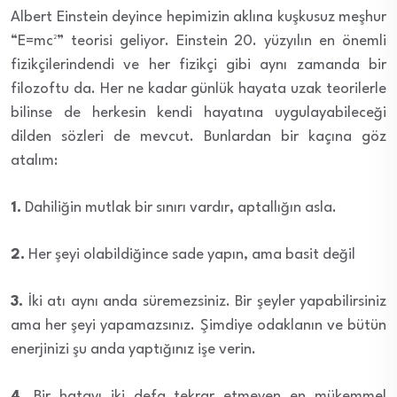
Albert Einstein deyince hepimizin aklına kuşkusuz meşhur
“E=mc²” teorisi geliyor. Einstein 20. yüzyılın en önemli
fizikçilerindendi ve her fizikçi gibi aynı zamanda bir
filozoftu da. Her ne kadar günlük hayata uzak teorilerle
bilinse de herkesin kendi hayatına uygulayabileceği
dilden sözleri de mevcut. Bunlardan bir kaçına göz
atalım:
1.
Dahiliğin mutlak bir sınırı vardır, aptallığın asla.
2.
Her şeyi olabildiğince sade yapın, ama basit değil
3.
İki atı aynı anda süremezsiniz. Bir şeyler yapabilirsiniz
ama her şeyi yapamazsınız. Şimdiye odaklanın ve bütün
enerjinizi şu anda yaptığınız işe verin.
4.
Bir hatayı iki defa tekrar etmeyen en mükemmel