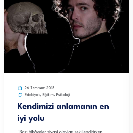
26 Temmuz 2018
Edebiyat
,
Eğitim
,
Psikoloji
Kendimizi anlamanın en
iyi yolu
“Bazı hikâyeler siyasi olayları şekillendirirken,